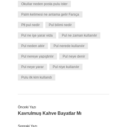
Okullar neden posta pulu ister
Palm kelimesi ne anlama gelir Farsça
Ptt pul nedir
Pul bilimi nedir
Pul ne işe yarar vida
Pul ne zaman kullanılır
Pul neden atılır
Pul nerede kullanılır
Pul nereye yapıştırılır
Pul neye denir
Pul neye yarar
Pul niye kullanılır
Pulu ilk kim kullandı
Önceki Yazı
Kavrulmuş Kahve Bayatlar Mı
Sonraki Yazı