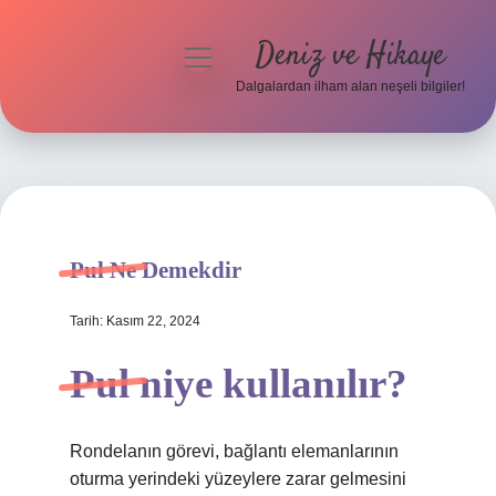
Deniz ve Hikaye
menüyü
aç
Dalgalardan ilham alan neşeli bilgiler!
Anasayfa
Gizlilik Politikası
Yasal Uyarı
Pul Ne Demekdir
Hakkımızda
Tarih: Kasım 22, 2024
Pul niye kullanılır?
Rondelanın görevi, bağlantı elemanlarının
oturma yerindeki yüzeylere zarar gelmesini