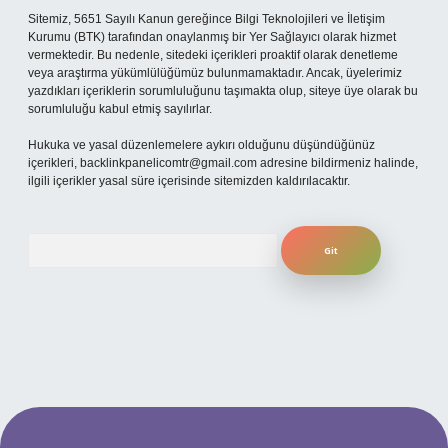
Sitemiz, 5651 Sayılı Kanun gereğince Bilgi Teknolojileri ve İletişim
Kurumu (BTK) tarafından onaylanmış bir Yer Sağlayıcı olarak hizmet
vermektedir. Bu nedenle, sitedeki içerikleri proaktif olarak denetleme
veya araştırma yükümlülüğümüz bulunmamaktadır. Ancak, üyelerimiz
yazdıkları içeriklerin sorumluluğunu taşımakta olup, siteye üye olarak bu
sorumluluğu kabul etmiş sayılırlar.
Hukuka ve yasal düzenlemelere aykırı olduğunu düşündüğünüz
içerikleri,
backlinkpanelicomtr@gmail.com
adresine bildirmeniz halinde,
ilgili içerikler yasal süre içerisinde sitemizden kaldırılacaktır.
Arama
t yeni giriş
ilbet yeni giriş
grandoperabet
betexper