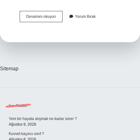
Pul
Devamını okuyun
Yorum Bırak
Ne
Demekdir
Sitemap
Sidebar
Son Yazılar
Yeni bir hayata alışmak ne kadar sürer ?
Ağustos 9, 2026
Kuvvet kaçıncı sınıf ?
Ağustos 8, 2026