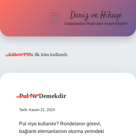
Deniz ve Hikaye
menüyü
aç
Dalgalardan ilham alan neşeli bilgiler!
Anasayfa
Gizlilik Politikası
Etiket:
Pulu ilk kim kullandı
Yasal Uyarı
Hakkımızda
Pul Ne Demekdir
Tarih: Kasım 22, 2024
Pul niye kullanılır? Rondelanın görevi,
bağlantı elemanlarının oturma yerindeki