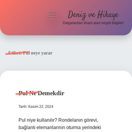
Deniz ve Hikaye
menüyü
aç
Dalgalardan ilham alan neşeli bilgiler!
Anasayfa
Gizlilik Politikası
Etiket:
Pul neye yarar
Yasal Uyarı
Hakkımızda
Pul Ne Demekdir
Tarih: Kasım 22, 2024
Pul niye kullanılır? Rondelanın görevi,
bağlantı elemanlarının oturma yerindeki