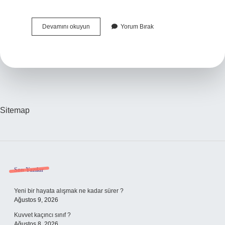
Pul
Devamını okuyun
Yorum Bırak
Ne
Demekdir
Sitemap
Sidebar
Son Yazılar
Yeni bir hayata alışmak ne kadar sürer ?
Ağustos 9, 2026
Kuvvet kaçıncı sınıf ?
Ağustos 8, 2026