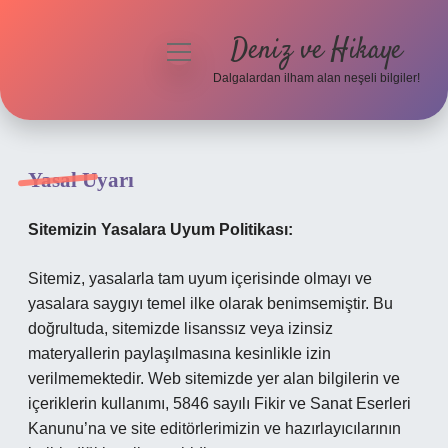
Deniz ve Hikaye
menüyü
aç
Dalgalardan ilham alan neşeli bilgiler!
Anasayfa
Gizlilik Politikası
Yasal Uyarı
Yasal Uyarı
Sitemizin Yasalara Uyum Politikası:
Hakkımızda
Sitemiz, yasalarla tam uyum içerisinde olmayı ve
yasalara saygıyı temel ilke olarak benimsemiştir. Bu
doğrultuda, sitemizde lisanssız veya izinsiz
materyallerin paylaşılmasına kesinlikle izin
verilmemektedir. Web sitemizde yer alan bilgilerin ve
içeriklerin kullanımı, 5846 sayılı Fikir ve Sanat Eserleri
Kanunu’na ve site editörlerimizin ve hazırlayıcılarının