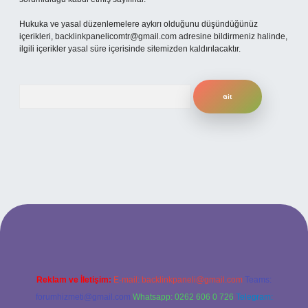
Hukuka ve yasal düzenlemelere aykırı olduğunu düşündüğünüz
içerikleri,
backlinkpanelicomtr@gmail.com
adresine bildirmeniz halinde,
ilgili içerikler yasal süre içerisinde sitemizden kaldırılacaktır.
Arama
texper
Reklam ve İletişim:
E-mail:
backlinkpaneli@gmail.com
Teams:
forumhizmeti@gmail.com
Whatsapp: 0262 606 0 726
Telegram: