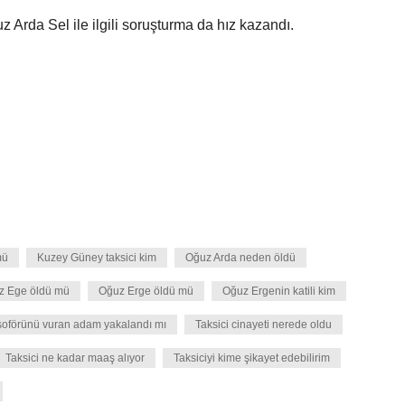
 Arda Sel ile ilgili soruşturma da hız kazandı.
mü
Kuzey Güney taksici kim
Oğuz Arda neden öldü
z Ege öldü mü
Oğuz Erge öldü mü
Oğuz Ergenin katili kim
şoförünü vuran adam yakalandı mı
Taksici cinayeti nerede oldu
Taksici ne kadar maaş alıyor
Taksiciyi kime şikayet edebilirim