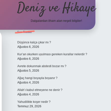
Deniz ve Hikaye
Dalgalardan ilham alan neşeli bilgiler!
Sidebar
Son Yazılar
ilbet yeni giriş
ilbet yeni giriş
grandoperabet
betexper
Düşünce kalça çıkar mı ?
Ağustos 6, 2026
Kur’an okurken uyulması gereken kurallar nelerdir ?
Ağustos 6, 2026
Avrete dokunmak abdesti bozar mı ?
Ağustos 5, 2026
Ağaç hangi boyayla boyanır ?
Ağustos 4, 2026
Allah’ı kabul etmeyene ne denir ?
Ağustos 4, 2026
Yahudilikte koşer nedir ?
Temmuz 29, 2026