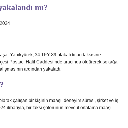
yakalandı mı?
 2024
 Yanıkyürek, 34 TFY 89 plakalı ticari taksisine
 ilçesi Postacı Halil Caddesi’nde aracında öldürerek sokağa
yi çalışmasının ardından yakaladı.
r?
olarak çalışan bir kişinin maaşı, deneyim süresi, şirket ve iş
024 itibarıyla, bir taksi şoförünün mevcut ortalama maaşı