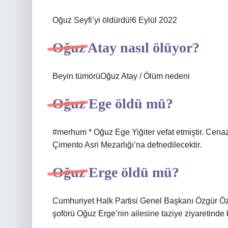
Oğuz Seyfi’yi öldürdü!6 Eylül 2022
Oğuz Atay nasıl ölüyor?
Beyin tümörüOğuz Atay / Ölüm nedeni
Oğuz Ege öldü mü?
#merhum * Oğuz Ege Yiğiter vefat etmiştir. Cena
Çimento Asri Mezarlığı’na defnedilecektir.
Oğuz Erge öldü mü?
Cumhuriyet Halk Partisi Genel Başkanı Özgür Özel
şoförü Oğuz Erge’nin ailesine taziye ziyaretinde