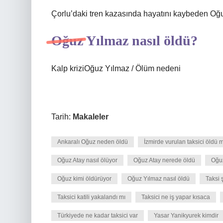
Çorlu’daki tren kazasında hayatını kaybeden Oğuz
Oğuz Yılmaz nasıl öldü?
Kalp kriziOğuz Yılmaz / Ölüm nedeni
Tarih:
Makaleler
Ankaralı Oğuz neden öldü
İzmirde vurulan taksici öldü 
Oğuz Atay nasıl ölüyor
Oğuz Atay nerede öldü
Oğu
Oğuz kimi öldürüyor
Oğuz Yılmaz nasıl öldü
Taksi 
Taksici katili yakalandı mı
Taksici ne iş yapar kısaca
Türkiyede ne kadar taksici var
Yasar Yanikyurek kimdir