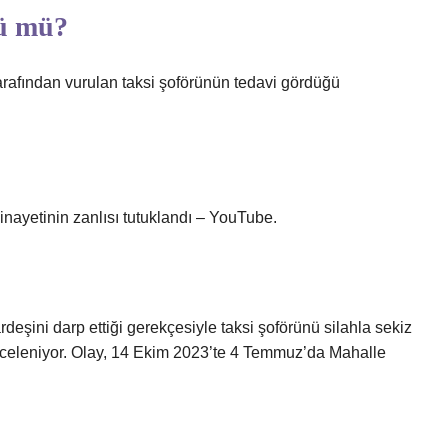
dü mü?
arafından vurulan taksi şoförünün tedavi gördüğü
inayetinin zanlısı tutuklandı – YouTube.
?
deşini darp ettiği gerekçesiyle taksi şoförünü silahla sekiz
inceleniyor. Olay, 14 Ekim 2023’te 4 Temmuz’da Mahalle