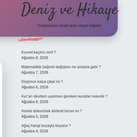
Deniz ve Hikaye
Dalgalardan ilham alan neşeli bilgiler!
Sidebar
Son Yazılar
ilbet yeni giriş
ilbet yeni giriş
grandoperabet
betexp
Kuvvet kaçıncı sınıf ?
Ağustos 8, 2026
Matematikte bağımlı değişken ne anlama gelir ?
Ağustos 7, 2026
Düşünce kalça çıkar mı ?
Ağustos 6, 2026
Kur’an okurken uyulması gereken kurallar nelerdir ?
Ağustos 6, 2026
Avrete dokunmak abdesti bozar mı ?
Ağustos 5, 2026
Ağaç hangi boyayla boyanır ?
Ağustos 4, 2026