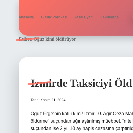
Anasayfa
Gizlilik Politikası
Yasal Uyarı
Hakkımızda
Etiket:
Oğuz kimi öldürüyor
Izmirde Taksiciyi Öld
Tarih: Kasım 21, 2024
Oğuz Erge’nin katili kim? İzmir 10. Ağır Ceza Ma
öldürme” suçundan ağırlaştırılmış müebbet, “nitel
suçundan ise 2 yıl 10 ay hapis cezasına çarptırıld