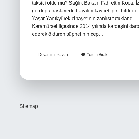
taksici öldü mü? Sağlık Bakanı Fahrettin Koca, İ
gördüğü hastanede hayatını kaybettiğini bildirdi. 
Yaşar Yanıkyürek cinayetinin zanlısı tutuklandı 
Karamürsel ilçesinde 2014 yılında kardeşini darp e
ederek öldüren şüphelinin cep…
Izmirde
Devamını okuyun
Yorum Bırak
Taksiciyi
Öldüren
Katile
Ne
Sitemap