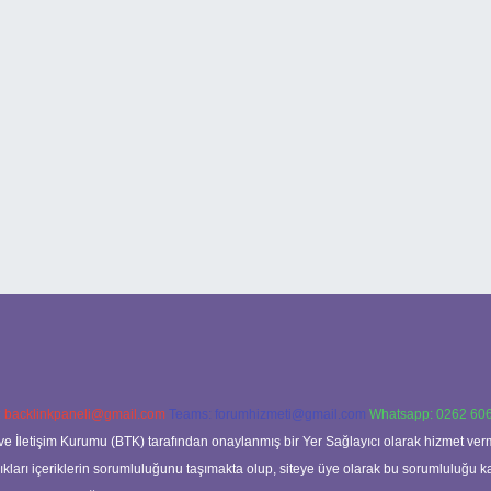
:
backlinkpaneli@gmail.com
Teams:
forumhizmeti@gmail.com
Whatsapp: 0262 606
ve İletişim Kurumu (BTK) tarafından onaylanmış bir Yer Sağlayıcı olarak hizmet verm
rı içeriklerin sorumluluğunu taşımakta olup, siteye üye olarak bu sorumluluğu kabul