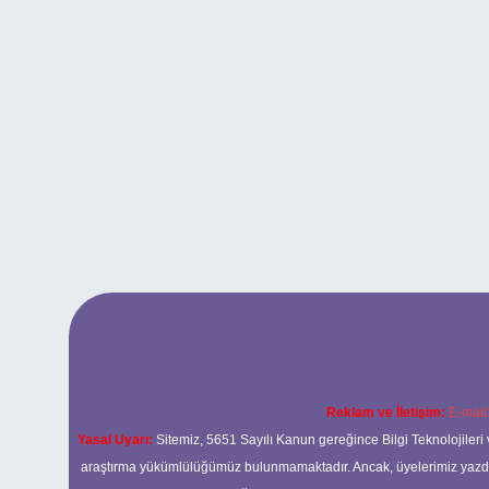
Reklam ve İletişim:
E-mail
Yasal Uyarı:
Sitemiz, 5651 Sayılı Kanun gereğince Bilgi Teknolojileri 
araştırma yükümlülüğümüz bulunmamaktadır. Ancak, üyelerimiz yazdıkla