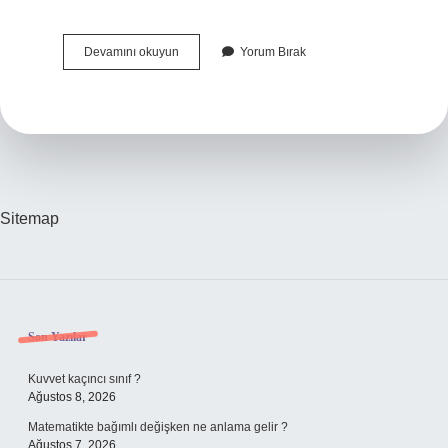
Izmirde
Devamını okuyun
Yorum Bırak
Taksiciyi
Öldüren
Katile
Ne
Sitemap
Sidebar
Son Yazılar
Kuvvet kaçıncı sınıf ?
Ağustos 8, 2026
Matematikte bağımlı değişken ne anlama gelir ?
Ağustos 7, 2026