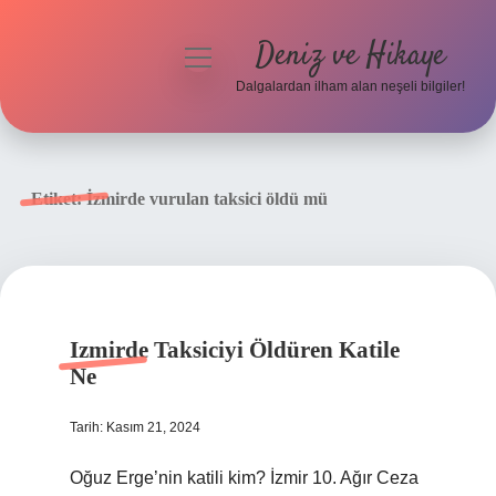
Deniz ve Hikaye
menüyü
aç
Dalgalardan ilham alan neşeli bilgiler!
Anasayfa
Gizlilik Politikası
Etiket:
İzmirde vurulan taksici öldü mü
Yasal Uyarı
Hakkımızda
Izmirde Taksiciyi Öldüren Katile
Ne
Tarih: Kasım 21, 2024
Oğuz Erge’nin katili kim? İzmir 10. Ağır Ceza