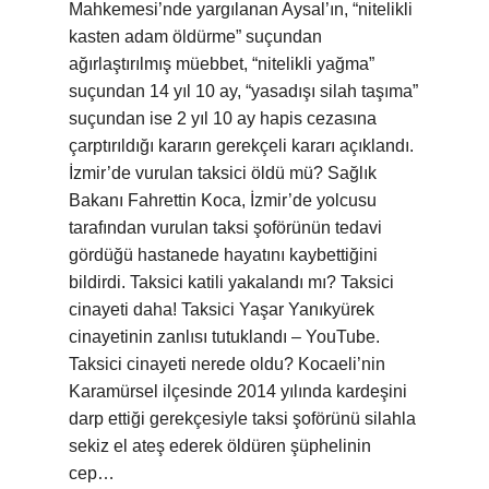
Mahkemesi’nde yargılanan Aysal’ın, “nitelikli
kasten adam öldürme” suçundan
ağırlaştırılmış müebbet, “nitelikli yağma”
suçundan 14 yıl 10 ay, “yasadışı silah taşıma”
suçundan ise 2 yıl 10 ay hapis cezasına
çarptırıldığı kararın gerekçeli kararı açıklandı.
İzmir’de vurulan taksici öldü mü? Sağlık
Bakanı Fahrettin Koca, İzmir’de yolcusu
tarafından vurulan taksi şoförünün tedavi
gördüğü hastanede hayatını kaybettiğini
bildirdi. Taksici katili yakalandı mı? Taksici
cinayeti daha! Taksici Yaşar Yanıkyürek
cinayetinin zanlısı tutuklandı – YouTube.
Taksici cinayeti nerede oldu? Kocaeli’nin
Karamürsel ilçesinde 2014 yılında kardeşini
darp ettiği gerekçesiyle taksi şoförünü silahla
sekiz el ateş ederek öldüren şüphelinin
cep…