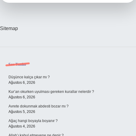
Sitemap
Sidebar
Son Yazılar
Düşünce kalça çıkar mı ?
Ağustos 6, 2026
Kur’an okurken uyulması gereken kurallar nelerdir ?
Ağustos 6, 2026
Avrete dokunmak abdesti bozar mı ?
Ağustos 5, 2026
Ağaç hangi boyayla boyanır ?
Ağustos 4, 2026
Allah’ı kabul etmeyene ne denir ?