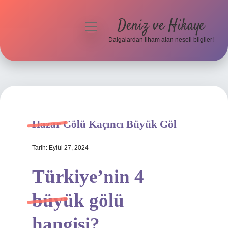
Deniz ve Hikaye
menüyü
aç
Dalgalardan ilham alan neşeli bilgiler!
Anasayfa
Gizlilik Politikası
Yasal Uyarı
Hazar Gölü Kaçıncı Büyük Göl
Hakkımızda
Tarih: Eylül 27, 2024
Türkiye’nin 4
büyük gölü
hangisi?