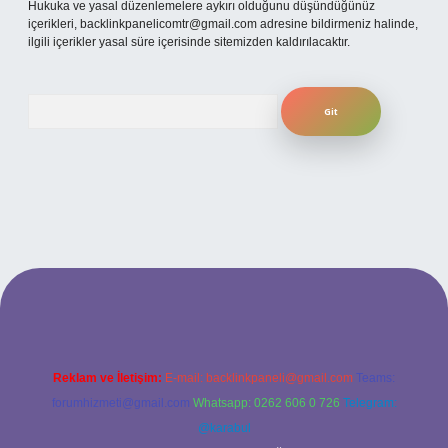
Hukuka ve yasal düzenlemelere aykırı olduğunu düşündüğünüz
içerikleri,
backlinkpanelicomtr@gmail.com
adresine bildirmeniz halinde,
ilgili içerikler yasal süre içerisinde sitemizden kaldırılacaktır.
Arama
 yeni giriş
ilbet yeni giriş
grandoperabet
betexper
Reklam ve İletişim:
E-mail:
backlinkpaneli@gmail.com
Teams:
forumhizmeti@gmail.com
Whatsapp: 0262 606 0 726
Telegram:
@karabul