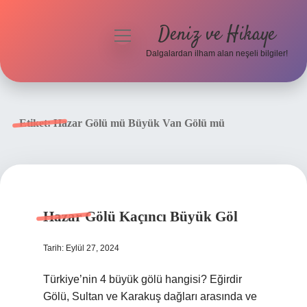
Deniz ve Hikaye
menüyü
aç
Dalgalardan ilham alan neşeli bilgiler!
Anasayfa
Gizlilik Politikası
Etiket:
Hazar Gölü mü Büyük Van Gölü mü
Yasal Uyarı
Hakkımızda
Hazar Gölü Kaçıncı Büyük Göl
Tarih: Eylül 27, 2024
Türkiye’nin 4 büyük gölü hangisi? Eğirdir
Gölü, Sultan ve Karakuş dağları arasında ve