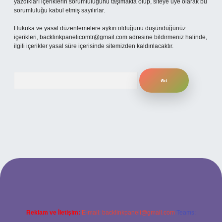
yazdıkları içeriklerin sorumluluğunu taşımakta olup, siteye üye olarak bu
sorumluluğu kabul etmiş sayılırlar.
Hukuka ve yasal düzenlemelere aykırı olduğunu düşündüğünüz
içerikleri,
backlinkpanelicomtr@gmail.com
adresine bildirmeniz halinde,
ilgili içerikler yasal süre içerisinde sitemizden kaldırılacaktır.
Arama
betexper
Reklam ve İletişim:
E-mail:
backlinkpaneli@gmail.com
Teams: