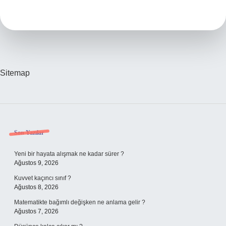
Kaçıncı
Büyük
Göl
Sitemap
Sidebar
Son Yazılar
Yeni bir hayata alışmak ne kadar sürer ?
Ağustos 9, 2026
Kuvvet kaçıncı sınıf ?
Ağustos 8, 2026
Matematikte bağımlı değişken ne anlama gelir ?
Ağustos 7, 2026