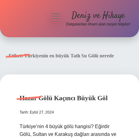
Deniz ve Hikaye
menüyü
aç
Dalgalardan ilham alan neşeli bilgiler!
Anasayfa
Gizlilik Politikası
Etiket:
Türkiyenin en büyük Tatlı Su Gölü nerede
Yasal Uyarı
Hakkımızda
Hazar Gölü Kaçıncı Büyük Göl
Tarih: Eylül 27, 2024
Türkiye’nin 4 büyük gölü hangisi? Eğirdir
Gölü, Sultan ve Karakuş dağları arasında ve