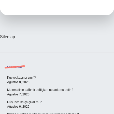
Kaçıncı
Büyük
Göl
Sitemap
Sidebar
Son Yazılar
Kuvvet kaçıncı sınıf ?
Ağustos 8, 2026
Matematikte bağımlı değişken ne anlama gelir ?
Ağustos 7, 2026
Düşünce kalça çıkar mı ?
Ağustos 6, 2026