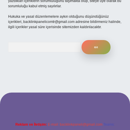
yazdıkları içeriklerin sorumluluğunu taşımakta olup, siteye üye olarak bu
sorumluluğu kabul etmiş sayılırlar.
Hukuka ve yasal düzenlemelere aykırı olduğunu düşündüğünüz
içerikleri,
backlinkpanelicomtr@gmail.com
adresine bildirmeniz halinde,
ilgili içerikler yasal süre içerisinde sitemizden kaldırılacaktır.
Arama
betexper
Reklam ve İletişim:
E-mail:
backlinkpaneli@gmail.com
Teams: