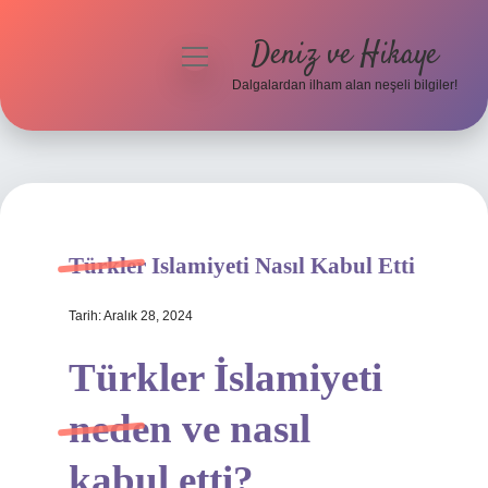
Deniz ve Hikaye
menüyü
aç
Dalgalardan ilham alan neşeli bilgiler!
Anasayfa
Gizlilik Politikası
Yasal Uyarı
Türkler Islamiyeti Nasıl Kabul Etti
Hakkımızda
Tarih: Aralık 28, 2024
Türkler İslamiyeti
neden ve nasıl
kabul etti?