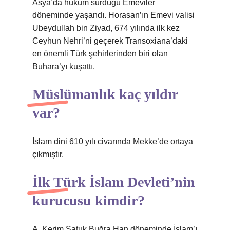
Asya’da hüküm sürdüğü Emeviler
döneminde yaşandı. Horasan’ın Emevi valisi
Ubeydullah bin Ziyad, 674 yılında ilk kez
Ceyhun Nehri’ni geçerek Transoxiana’daki
en önemli Türk şehirlerinden biri olan
Buhara’yı kuşattı.
Müslümanlık kaç yıldır
var?
İslam dini 610 yılı civarında Mekke’de ortaya
çıkmıştır.
İlk Türk İslam Devleti’nin
kurucusu kimdir?
A. Kerim Satuk Buğra Han döneminde İslam’ı