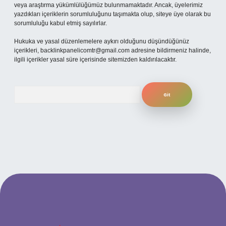
veya araştırma yükümlülüğümüz bulunmamaktadır. Ancak, üyelerimiz
yazdıkları içeriklerin sorumluluğunu taşımakta olup, siteye üye olarak bu
sorumluluğu kabul etmiş sayılırlar.
Hukuka ve yasal düzenlemelere aykırı olduğunu düşündüğünüz
içerikleri,
backlinkpanelicomtr@gmail.com
adresine bildirmeniz halinde,
ilgili içerikler yasal süre içerisinde sitemizden kaldırılacaktır.
Arama
i giriş
ilbet yeni giriş
grandoperabet
betexper