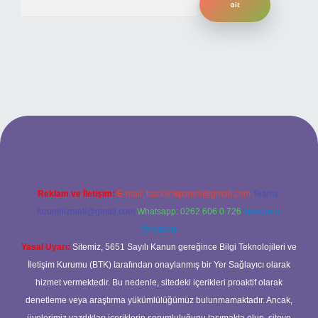
eni giriş
ilbet yeni giriş
grandoperabet
betexper
Reklam ve İletişim:
E-mail:
backlinkpaneli@gmail.com
Teams:
forumhizmeti@gmail.com
Whatsapp: 0262 606 0 726
Telegram:
@karabul
Yasal Uyarı:
Sitemiz, 5651 Sayılı Kanun gereğince Bilgi Teknolojileri ve
İletişim Kurumu (BTK) tarafından onaylanmış bir Yer Sağlayıcı olarak
hizmet vermektedir. Bu nedenle, sitedeki içerikleri proaktif olarak
denetleme veya araştırma yükümlülüğümüz bulunmamaktadır. Ancak,