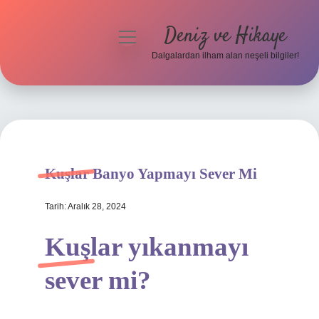
Deniz ve Hikaye
menüyü
aç
Dalgalardan ilham alan neşeli bilgiler!
Anasayfa
Gizlilik Politikası
Yasal Uyarı
Kuşlar Banyo Yapmayı Sever Mi
Hakkımızda
Tarih: Aralık 28, 2024
Kuşlar yıkanmayı
sever mi?