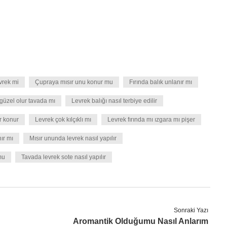
vrek mi
Çupraya mısır unu konur mu
Fırında balık unlanır mı
 güzel olur tavada mı
Levrek balığı nasıl terbiye edilir
r konur
Levrek çok kılçıklı mı
Levrek fırında mı ızgara mı pişer
ır mı
Mısır ununda levrek nasıl yapılır
mu
Tavada levrek sote nasıl yapılır
Sonraki Yazı
Aromantik Olduğumu Nasıl Anlarım