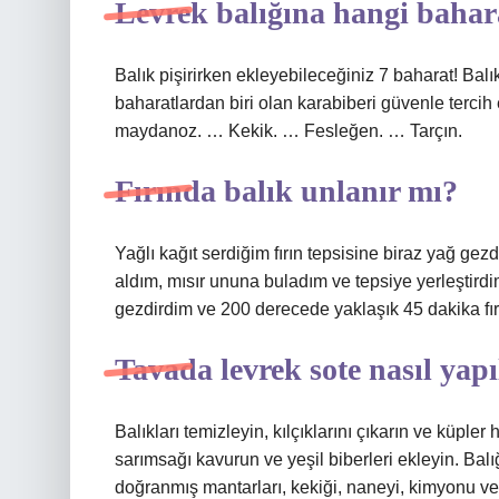
Levrek balığına hangi bahar
Balık pişirirken ekleyebileceğiniz 7 baharat! Balı
baharatlardan biri olan karabiberi güvenle terci
maydanoz. … Kekik. … Fesleğen. … Tarçın.
Fırında balık unlanır mı?
Yağlı kağıt serdiğim fırın tepsisine biraz yağ ge
aldım, mısır ununa buladım ve tepsiye yerleştirdi
gezdirdim ve 200 derecede yaklaşık 45 dakika fır
Tavada levrek sote nasıl yapı
Balıkları temizleyin, kılçıklarını çıkarın ve küpler
sarımsağı kavurun ve yeşil biberleri ekleyin. Ba
doğranmış mantarları, kekiği, naneyi, kimyonu ve