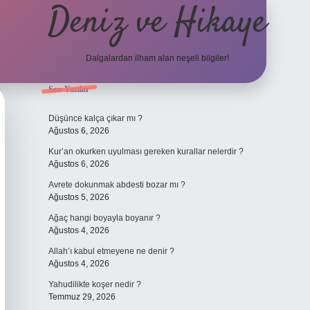
Deniz ve Hikaye
Dalgalardan ilham alan neşeli bilgiler!
Sidebar
Son Yazılar
ilbet yeni
Düşünce kalça çıkar mı ?
Ağustos 6, 2026
Kur’an okurken uyulması gereken kurallar nelerdir ?
Ağustos 6, 2026
Avrete dokunmak abdesti bozar mı ?
Ağustos 5, 2026
Ağaç hangi boyayla boyanır ?
Ağustos 4, 2026
Allah’ı kabul etmeyene ne denir ?
Ağustos 4, 2026
Yahudilikte koşer nedir ?
Temmuz 29, 2026