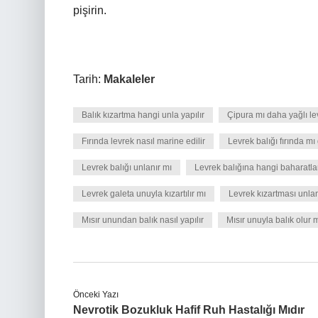
pişirin.
Tarih:
Makaleler
Balık kızartma hangi unla yapılır
Çipura mı daha yağlı le
Fırında levrek nasıl marine edilir
Levrek balığı fırında mı
Levrek balığı unlanır mı
Levrek balığına hangi baharatla
Levrek galeta unuyla kızartılır mı
Levrek kızartması unlan
Mısır unundan balık nasıl yapılır
Mısır unuyla balık olur 
Önceki Yazı
Nevrotik Bozukluk Hafif Ruh Hastalığı Mıdır