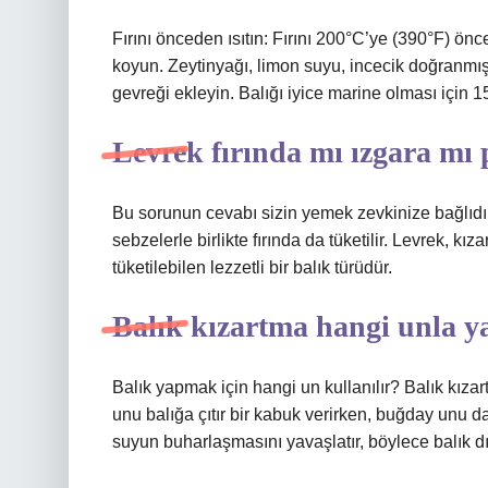
Fırını önceden ısıtın: Fırını 200°C’ye (390°F) önce
koyun. Zeytinyağı, limon suyu, incecik doğranmış 
gevreği ekleyin. Balığı iyice marine olması için 
Levrek fırında mı ızgara mı 
Bu sorunun cevabı sizin yemek zevkinize bağlıdır.
sebzelerle birlikte fırında da tüketilir. Levrek, kı
tüketilebilen lezzetli bir balık türüdür.
Balık kızartma hangi unla ya
Balık yapmak için hangi un kullanılır? Balık kızar
unu balığa çıtır bir kabuk verirken, buğday unu d
suyun buharlaşmasını yavaşlatır, böylece balık dışa