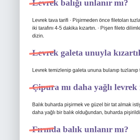
Levrek balığı unlanır mı?
Levrek tava tarifi · Pişirmeden önce filetoları tuzl
iki tarafını 4-5 dakika kızartın. · Pişen fileto dili
dizin.
Levrek galeta unuyla kızartı
Levrek temizlenip galeta ununa bulanıp tuzlanıp ta
Çipura mı daha yağlı levrek
Balık buharda pişirmek ve güzel bir tat almak isti
daha yağlı bir balık olduğundan, buharda pişirildiğ
Fırında balık unlanır mı?