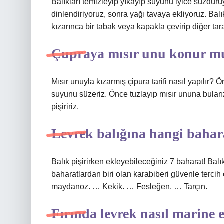
Balıkları temizleyip yıkayıp suyunu iyice süzdürüyo
dinlendiriyoruz, sonra yağı tavaya ekliyoruz. Balı
kızarınca bir tabak veya kapakla çevirip diğer tara
Çupraya mısır unu konur m
Mısır unuyla kızarmış çipura tarifi nasıl yapılır? Ö
suyunu süzeriz. Önce tuzlayıp mısır ununa bularız
pişiririz.
Levrek balığına hangi bahar
Balık pişirirken ekleyebileceğiniz 7 baharat! Balı
baharatlardan biri olan karabiberi güvenle terci
maydanoz. … Kekik. … Fesleğen. … Tarçın.
Fırında levrek nasıl marine e