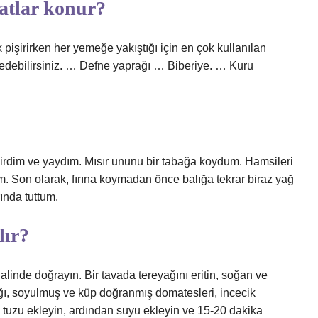
atlar konur?
k pişirirken her yemeğe yakıştığı için en çok kullanılan
h edebilirsiniz. … Defne yaprağı … Biberiye. … Kuru
zdirdim ve yaydım. Mısır ununu bir tabağa koydum. Hamsileri
m. Son olarak, fırına koymadan önce balığa tekrar biraz yağ
ında tuttum.
lır?
 halinde doğrayın. Bir tavada tereyağını eritin, soğan ve
lığı, soyulmuş ve küp doğranmış domatesleri, incecik
 tuzu ekleyin, ardından suyu ekleyin ve 15-20 dakika