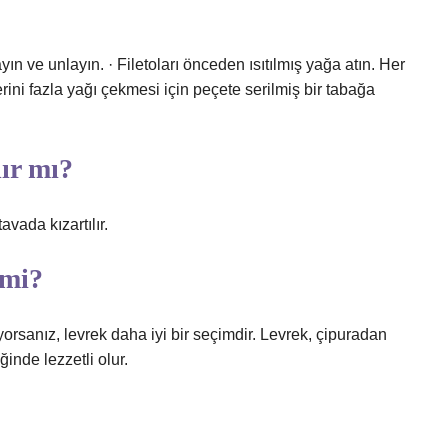
ayın ve unlayın. · Filetoları önceden ısıtılmış yağa atın. Her
mlerini fazla yağı çekmesi için peçete serilmiş bir tabağa
lır mı?
vada kızartılır.
 mi?
yorsanız, levrek daha iyi bir seçimdir. Levrek, çipuradan
inde lezzetli olur.