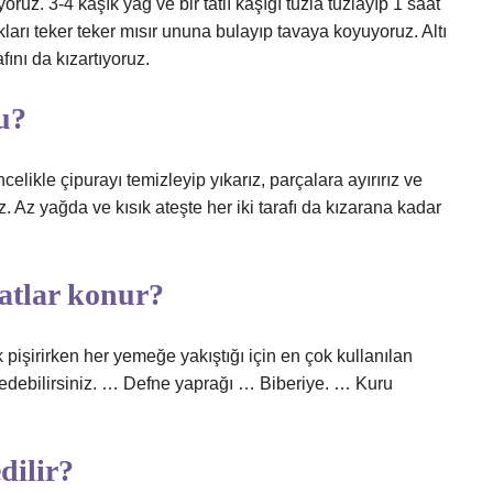
ruz. 3-4 kaşık yağ ve bir tatlı kaşığı tuzla tuzlayıp 1 saat
kları teker teker mısır ununa bulayıp tavaya koyuyoruz. Altı
fını da kızartıyoruz.
u?
ncelikle çipurayı temizleyip yıkarız, parçalara ayırırız ve
. Az yağda ve kısık ateşte her iki tarafı da kızarana kadar
atlar konur?
k pişirirken her yemeğe yakıştığı için en çok kullanılan
h edebilirsiniz. … Defne yaprağı … Biberiye. … Kuru
dilir?