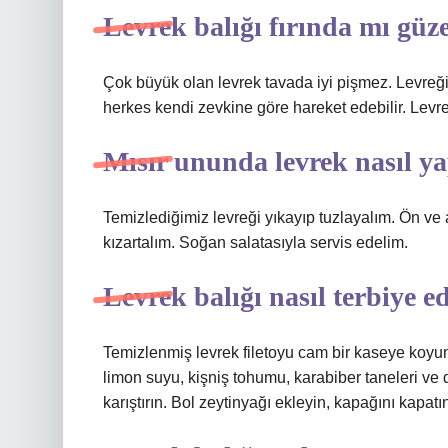
Levrek balığı fırında mı güz
Çok büyük olan levrek tavada iyi pişmez. Levreği 
herkes kendi zevkine göre hareket edebilir. Levre
Mısır ununda levrek nasıl ya
Temizlediğimiz levreği yıkayıp tuzlayalım. Ön ve a
kızartalım. Soğan salatasıyla servis edelim.
Levrek balığı nasıl terbiye ed
Temizlenmiş levrek filetoyu cam bir kaseye koyun.
limon suyu, kişniş tohumu, karabiber taneleri ve 
karıştırın. Bol zeytinyağı ekleyin, kapağını kapat