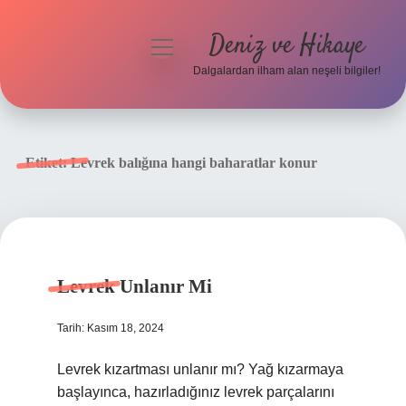
Deniz ve Hikaye
menüyü
aç
Dalgalardan ilham alan neşeli bilgiler!
Anasayfa
Gizlilik Politikası
Etiket:
Levrek balığına hangi baharatlar konur
Yasal Uyarı
Hakkımızda
Levrek Unlanır Mi
Tarih: Kasım 18, 2024
Levrek kızartması unlanır mı? Yağ kızarmaya
başlayınca, hazırladığınız levrek parçalarını