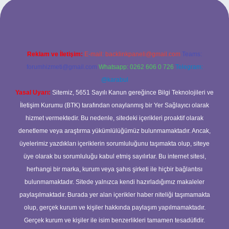
yeni giriş
ilbet yeni giriş
grandoperabet
betexper
Reklam ve İletişim:
E-mail:
backlinkpaneli@gmail.com
Teams:
forumhizmeti@gmail.com
Whatsapp: 0262 606 0 726
Telegram:
@karabul
Yasal Uyarı:
Sitemiz, 5651 Sayılı Kanun gereğince Bilgi Teknolojileri ve
İletişim Kurumu (BTK) tarafından onaylanmış bir Yer Sağlayıcı olarak
hizmet vermektedir. Bu nedenle, sitedeki içerikleri proaktif olarak
denetleme veya araştırma yükümlülüğümüz bulunmamaktadır. Ancak,
üyelerimiz yazdıkları içeriklerin sorumluluğunu taşımakta olup, siteye
üye olarak bu sorumluluğu kabul etmiş sayılırlar. Bu internet sitesi,
herhangi bir marka, kurum veya şahıs şirketi ile hiçbir bağlantısı
bulunmamaktadır. Sitede yalnızca kendi hazırladığımız makaleler
paylaşılmaktadır. Burada yer alan içerikler haber niteliği taşımamakta
olup, gerçek kurum ve kişiler hakkında paylaşım yapılmamaktadır.
Gerçek kurum ve kişiler ile isim benzerlikleri tamamen tesadüfidir.