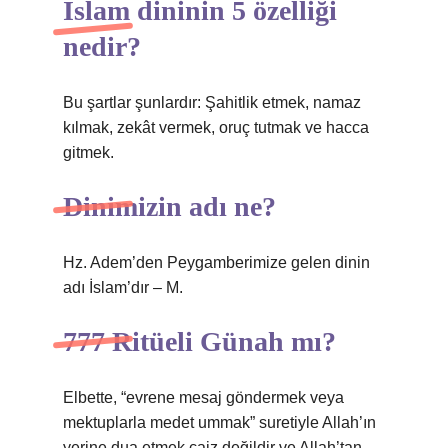
İslam dininin 5 özelliği
nedir?
Bu şartlar şunlardır: Şahitlik etmek, namaz
kılmak, zekât vermek, oruç tutmak ve hacca
gitmek.
Dinimizin adı ne?
Hz. Adem’den Peygamberimize gelen dinin
adı İslam’dır – M.
777 Ritüeli Günah mı?
Elbette, “evrene mesaj göndermek veya
mektuplarla medet ummak” suretiyle Allah’ın
yerine dua etmek caiz değildir ve Allah’tan