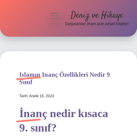
Deniz ve Hikaye
menüyü
aç
Dalgalardan ilham alan neşeli bilgiler!
Anasayfa
Gizlilik Politikası
Yasal Uyarı
Islamın Inanç Özellikleri Nedir 9
Hakkımızda
Sınıf
Tarih: Aralık 16, 2024
İnanç nedir kısaca
9. sınıf?