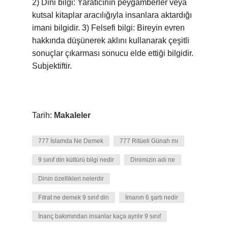
2) Dini bilgi: Yaratıcının peygamberler veya
kutsal kitaplar aracılığıyla insanlara aktardığı
imani bilgidir. 3) Felsefi bilgi: Bireyin evren
hakkında düşünerek aklını kullanarak çeşitli
sonuçlar çıkarması sonucu elde ettiği bilgidir.
Subjektiftir.
Tarih:
Makaleler
777 İslamda Ne Demek
777 Ritüeli Günah mı
9 sınıf din kültürü bilgi nedir
Dinimizin adı ne
Dinin özellikleri nelerdir
Fıtrat ne demek 9 sınıf din
İmanın 6 şartı nedir
İnanç bakımından insanlar kaça ayrılır 9 sınıf