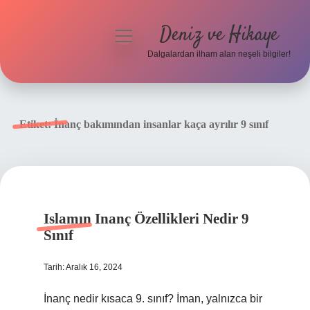
Deniz ve Hikaye
menüyü
aç
Dalgalardan ilham alan neşeli bilgiler!
Anasayfa
Gizlilik Politikası
Etiket:
İnanç bakımından insanlar kaça ayrılır 9 sınıf
Yasal Uyarı
Hakkımızda
Islamın Inanç Özellikleri Nedir 9
Sınıf
Tarih: Aralık 16, 2024
İnanç nedir kısaca 9. sınıf? İman, yalnızca bir