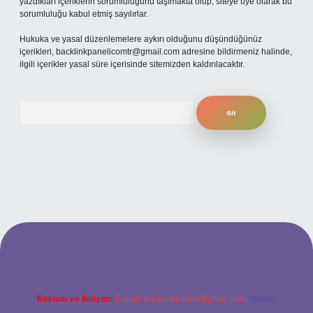
yazdıkları içeriklerin sorumluluğunu taşımakta olup, siteye üye olarak bu
sorumluluğu kabul etmiş sayılırlar.
Hukuka ve yasal düzenlemelere aykırı olduğunu düşündüğünüz
içerikleri,
backlinkpanelicomtr@gmail.com
adresine bildirmeniz halinde,
ilgili içerikler yasal süre içerisinde sitemizden kaldırılacaktır.
Arama
betexper
Reklam ve İletişim:
E-mail:
backlinkpaneli@gmail.com
Teams: