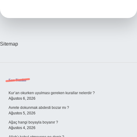
Özellikleri
Nedir
9
Sınıf
Sitemap
Sidebar
Son Yazılar
Kur’an okurken uyulması gereken kurallar nelerdir ?
Ağustos 6, 2026
Avrete dokunmak abdesti bozar mı ?
Ağustos 5, 2026
Ağaç hangi boyayla boyanır ?
Ağustos 4, 2026