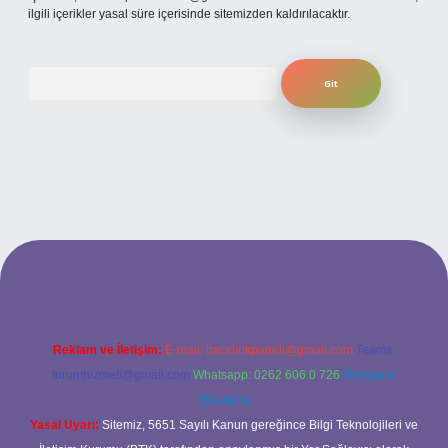
ilgili içerikler yasal süre içerisinde sitemizden kaldırılacaktır.
Arama
 yeni giriş
ilbet yeni giriş
grandoperabet
betexper
Reklam ve İletişim:
E-mail:
backlinkpaneli@gmail.com
Teams:
forumhizmeti@gmail.com
Whatsapp: 0262 606 0 726
Telegram:
@karabul
Yasal Uyarı:
Sitemiz, 5651 Sayılı Kanun gereğince Bilgi Teknolojileri ve