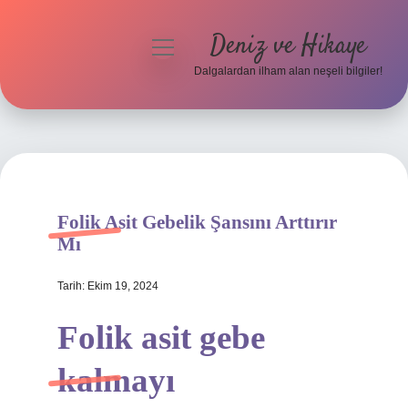
Deniz ve Hikaye
menüyü
aç
Dalgalardan ilham alan neşeli bilgiler!
Anasayfa
Gizlilik Politikası
Yasal Uyarı
Folik Asit Gebelik Şansını Arttırır
Hakkımızda
Mı
Tarih: Ekim 19, 2024
Folik asit gebe
kalmayı