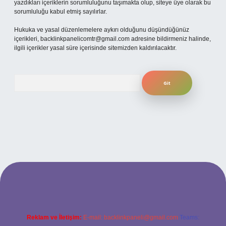
yazdıkları içeriklerin sorumluluğunu taşımakta olup, siteye üye olarak bu
sorumluluğu kabul etmiş sayılırlar.
Hukuka ve yasal düzenlemelere aykırı olduğunu düşündüğünüz
içerikleri,
backlinkpanelicomtr@gmail.com
adresine bildirmeniz halinde,
ilgili içerikler yasal süre içerisinde sitemizden kaldırılacaktır.
Arama
eni giriş
ilbet yeni giriş
grandoperabet
betexper
Reklam ve İletişim:
E-mail:
backlinkpaneli@gmail.com
Teams: