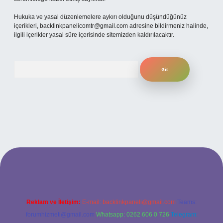
Hukuka ve yasal düzenlemelere aykırı olduğunu düşündüğünüz
içerikleri,
backlinkpanelicomtr@gmail.com
adresine bildirmeniz halinde,
ilgili içerikler yasal süre içerisinde sitemizden kaldırılacaktır.
Arama
eni giriş
ilbet yeni giriş
grandoperabet
betexper
Reklam ve İletişim:
E-mail:
backlinkpaneli@gmail.com
Teams:
forumhizmeti@gmail.com
Whatsapp: 0262 606 0 726
Telegram: