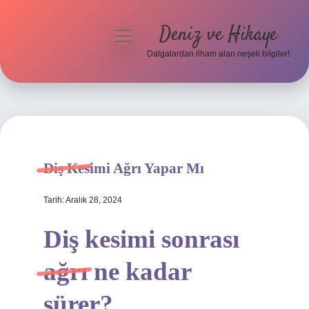
Deniz ve Hikaye
menüyü
aç
Dalgalardan ilham alan neşeli bilgiler!
Anasayfa
Gizlilik Politikası
Yasal Uyarı
Diş Kesimi Ağrı Yapar Mı
Hakkımızda
Tarih: Aralık 28, 2024
Diş kesimi sonrası
ağrı ne kadar
sürer?