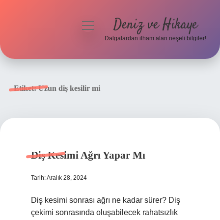
Deniz ve Hikaye
menüyü
aç
Dalgalardan ilham alan neşeli bilgiler!
Anasayfa
Gizlilik Politikası
Etiket:
Uzun diş kesilir mi
Yasal Uyarı
Hakkımızda
Diş Kesimi Ağrı Yapar Mı
Tarih: Aralık 28, 2024
Diş kesimi sonrası ağrı ne kadar sürer? Diş
çekimi sonrasında oluşabilecek rahatsızlık