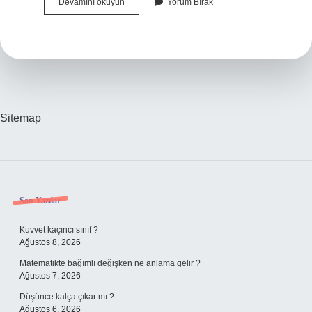
Diş
Devamını okuyun
Yorum Bırak
Kesimi
Ağrı
Yapar
Mı
Sitemap
Sidebar
Son Yazılar
Kuvvet kaçıncı sınıf ?
Ağustos 8, 2026
Matematikte bağımlı değişken ne anlama gelir ?
Ağustos 7, 2026
Düşünce kalça çıkar mı ?
Ağustos 6, 2026