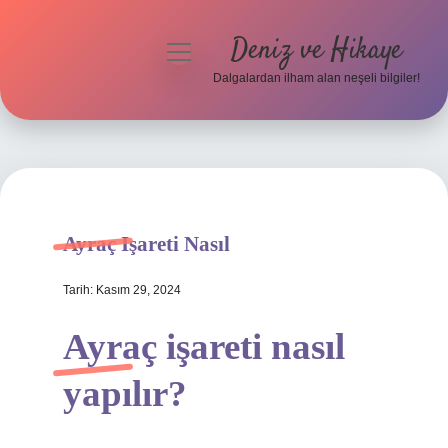
Deniz ve Hikaye
menüyü
aç
Dalgalardan ilham alan neşeli bilgiler!
Anasayfa
Gizlilik Politikası
Yasal Uyarı
Ayraç Işareti Nasıl
Hakkımızda
Tarih: Kasım 29, 2024
Ayraç işareti nasıl
yapılır?