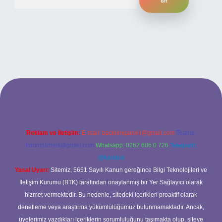
eni giriş
ilbet yeni giriş
grandoperabet
betexper
Reklam ve İletişim:
E-mail:
backlinkpaneli@gmail.com
Teams:
forumhizmeti@gmail.com
Whatsapp: 0262 606 0 726
Telegram:
@karabul
Yasal Uyarı:
Sitemiz, 5651 Sayılı Kanun gereğince Bilgi Teknolojileri ve
İletişim Kurumu (BTK) tarafından onaylanmış bir Yer Sağlayıcı olarak
hizmet vermektedir. Bu nedenle, sitedeki içerikleri proaktif olarak
denetleme veya araştırma yükümlülüğümüz bulunmamaktadır. Ancak,
üyelerimiz yazdıkları içeriklerin sorumluluğunu taşımakta olup, siteye