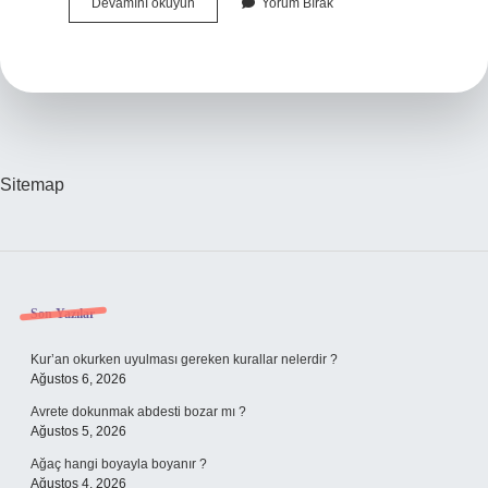
Ayraç
Devamını okuyun
Yorum Bırak
Işareti
Nasıl
Sitemap
Sidebar
Son Yazılar
Kur’an okurken uyulması gereken kurallar nelerdir ?
Ağustos 6, 2026
Avrete dokunmak abdesti bozar mı ?
Ağustos 5, 2026
Ağaç hangi boyayla boyanır ?
Ağustos 4, 2026