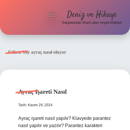
Deniz ve Hikaye
menüyü
aç
Dalgalardan ilham alan neşeli bilgiler!
Anasayfa
Gizlilik Politikası
Etiket:
Yay ayraç nasıl oluyor
Yasal Uyarı
Hakkımızda
Ayraç Işareti Nasıl
Tarih: Kasım 29, 2024
Ayraç işareti nasıl yapılır? Klavyede parantez
nasıl yapılır ve yazılır? Parantez karakteri