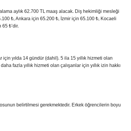
 ortalama aylık 62.700 TL maaş alacak. Diş hekimliği mesleği
.100 ₺, Ankara için 65.200 ₺, İzmir için 65.100 ₺, Kocaeli
 65 ₺’dir.
ar için yılda 14 gündür (dahil). 5 ila 15 yıllık hizmeti olan
daha fazla yıllık hizmeti olan çalışanlar için yıllık izin hakkı
osunun belirtilmesi gerekmektedir. Erkek öğrencilerin boyu