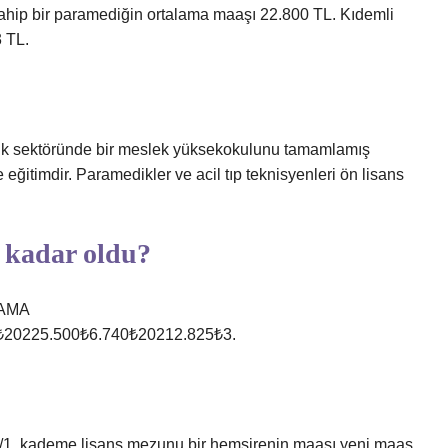
ne sahip bir paramediğin ortalama maaşı 22.800 TL. Kıdemli
 TL.
lık sektöründe bir meslek yüksekokulunu tamamlamış
 eğitimdir. Paramedikler ve acil tıp teknisyenleri ön lisans
e kadar oldu?
LAMA
20225.500₺6.740₺20212.825₺3.
kademe lisans mezunu bir hemşirenin maaşı yeni maaş