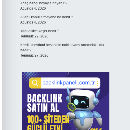
Ağaç hangi boyayla boyanır ?
Ağustos 4, 2026
Allah’ı kabul etmeyene ne denir ?
Ağustos 4, 2026
Yahudilikte koşer nedir ?
Temmuz 29, 2026
Kredili mevduat hesabı ile nakit avans arasındaki fark
nedir ?
Temmuz 27, 2026