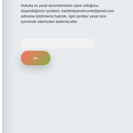
Hukuka ve yasal düzenlemelere aykırı olduğunu
düşündüğünüz içerikleri,
backlinkpanelicomtr@gmail.com
adresine bildirmeniz halinde, ilgili içerikler yasal süre
içerisinde sitemizden kaldırılacaktır.
Arama