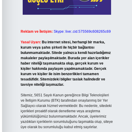
Reklam ve İletişim:
Skype: live:.cid.575569c608265c69
Yasal Uyarı:
Bu internet sitesi, herhangi bir marka,
kurum veya şahıs şirketi ile hiçbir bağlantısı
bulunmamaktadır. Sitede yalnızca kendi hazırladığımız
makaleler paylaşılmaktadır. Burada yer alan içerikler
haber niteliği taşımamakta olup, gerçek kurum ve
kişiler hakkında paylaşım yapılmamaktadır. Gerçek
kurum ve kişiler ile isim benzerlikleri tamamen
tesadüfidir. Sitemizdeki bilgiler taslak halindedir ve
tavsiye niteliği taşımazlar.
Sitemiz, 5651 Sayılı Kanun gereğince Bilgi Teknolojileri
ve İletişim Kurumu (BTK) tarafından onaylanmış bir Yer
Sağlayıcı olarak hizmet vermektedir. Bu nedenle, sitedeki
içerikleri proaktif olarak denetleme veya araştırma
yükümlülüğümüz bulunmamaktadır. Ancak, üyelerimiz
yazdıkları içeriklerin sorumluluğunu taşımakta olup, siteye
üye olarak bu sorumluluğu kabul etmiş sayılırlar.