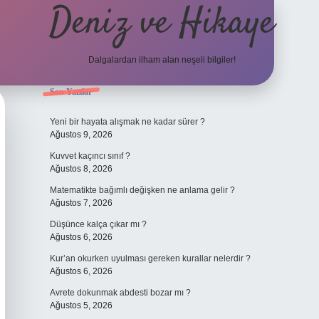
Deniz ve Hikaye
Dalgalardan ilham alan neşeli bilgiler!
Sidebar
Son Yazılar
ilbet yeni giriş
ilbet yeni giriş
grandoperabet
betexper
Yeni bir hayata alışmak ne kadar sürer ?
Ağustos 9, 2026
Kuvvet kaçıncı sınıf ?
Ağustos 8, 2026
Matematikte bağımlı değişken ne anlama gelir ?
Ağustos 7, 2026
Düşünce kalça çıkar mı ?
Ağustos 6, 2026
Kur’an okurken uyulması gereken kurallar nelerdir ?
Ağustos 6, 2026
Avrete dokunmak abdesti bozar mı ?
Ağustos 5, 2026