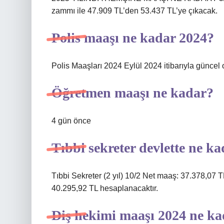
zammı ile 47.909 TL’den 53.437 TL’ye çıkacak.
Polis maaşı ne kadar 2024?
Polis Maaşları 2024 Eylül 2024 itibarıyla güncel 
Öğretmen maaşı ne kadar?
4 gün önce
Tıbbi sekreter devlette ne k
Tıbbi Sekreter (2 yıl) 10/2 Net maaş: 37.378,07 T
40.295,92 TL hesaplanacaktır.
Diş hekimi maaşı 2024 ne ka