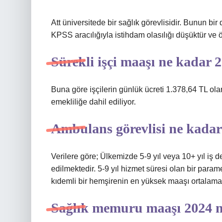
Att üniversitede bir sağlık görevlisidir. Bunun bir 
KPSS aracılığıyla istihdam olasılığı düşüktür ve ö
Sürekli işçi maaşı ne kadar 
Buna göre işçilerin günlük ücreti 1.378,64 TL ola
emekliliğe dahil ediliyor.
Ambulans görevlisi ne kadar
Verilere göre; Ülkemizde 5-9 yıl veya 10+ yıl iş 
edilmektedir. 5-9 yıl hizmet süresi olan bir param
kıdemli bir hemşirenin en yüksek maaşı ortalama 
Sağlık memuru maaşı 2024 n