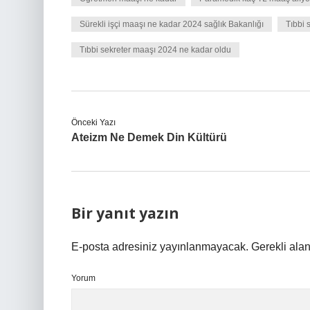
Sürekli işçi maaşı ne kadar 2024 sağlık Bakanlığı
Tıbbi 
Tıbbi sekreter maaşı 2024 ne kadar oldu
Önceki Yazı
Ateizm Ne Demek Din Kültürü
Bir yanıt yazın
E-posta adresiniz yayınlanmayacak.
Gerekli ala
Yorum