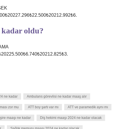
SEK
00₺20227.296₺22.500₺20212.992₺6.
e kadar oldu?
LAMA
20225.500₺6.740₺20212.825₺3.
24 ne kadar
Ambulans görevlisi ne kadar maaş alır
ması zor mu
ATT boy şartı var mı
ATT ve paramedik aynı mı
şire maaşı ne kadar
Diş hekimi maaşı 2024 ne kadar olacak
r
Sağlık memuru maaşı 2024 ne kadar olacak