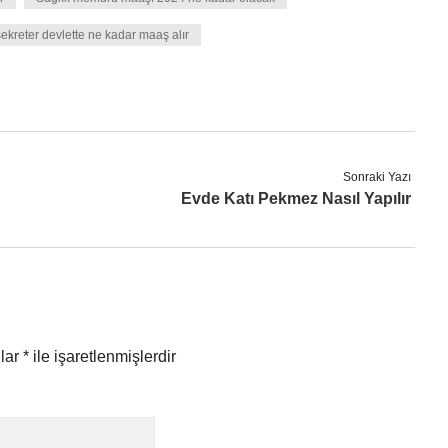
sekreter devlette ne kadar maaş alır
Sonraki Yazı
Evde Katı Pekmez Nasıl Yapılır
nlar
*
ile işaretlenmişlerdir