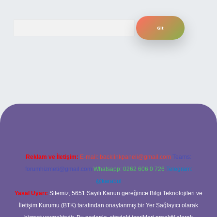
Arama
 yeni giriş
ilbet yeni giriş
grandoperabet
betexper
Reklam ve İletişim:
E-mail:
backlinkpaneli@gmail.com
Teams:
forumhizmeti@gmail.com
Whatsapp: 0262 606 0 726
Telegram:
@karabul
Yasal Uyarı:
Sitemiz, 5651 Sayılı Kanun gereğince Bilgi Teknolojileri ve
İletişim Kurumu (BTK) tarafından onaylanmış bir Yer Sağlayıcı olarak