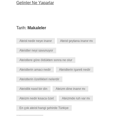
Gelinler Ne Yaparlar
Tarih:
Makaleler
Ateist nedir neye inanır
Ateist şeytana inanır mı
Ateistler neyi savunuyor
Ateistlere göre öldükten sonra ne olur
Ateistlerin amacı nedir
Ateistlerin işareti nedir
Ateistlerin özellikleri nelerdir
Ateistlik nasıl bir din
Ateizm dine inanır mı
Ateizm nedir kısaca özet
Ateizmde ruh var mı
En çok ateist hangi şehirde Türkiye