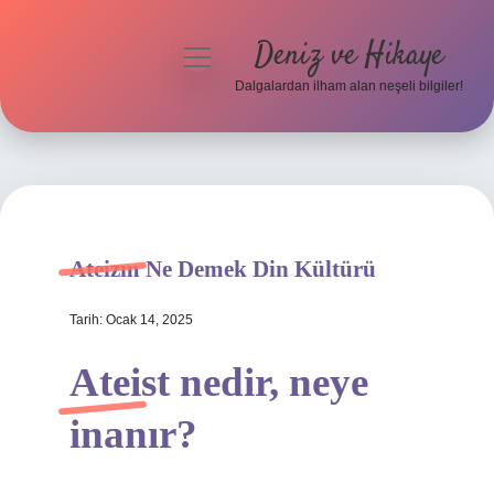
Deniz ve Hikaye
menüyü
aç
Dalgalardan ilham alan neşeli bilgiler!
Anasayfa
Gizlilik Politikası
Yasal Uyarı
Ateizm Ne Demek Din Kültürü
Hakkımızda
Tarih: Ocak 14, 2025
Ateist nedir, neye
inanır?