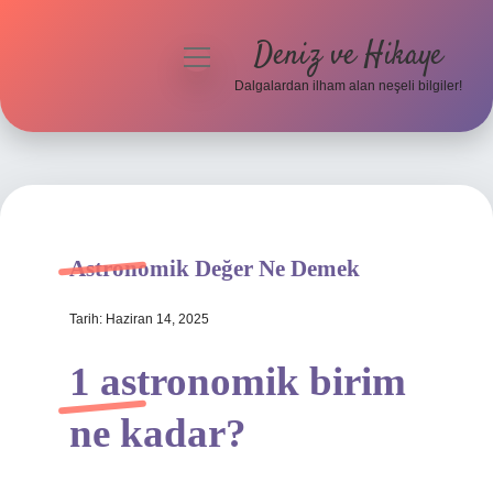
Deniz ve Hikaye
menüyü
aç
Dalgalardan ilham alan neşeli bilgiler!
Anasayfa
Gizlilik Politikası
Yasal Uyarı
Astronomik Değer Ne Demek
Hakkımızda
Tarih: Haziran 14, 2025
1 astronomik birim
ne kadar?