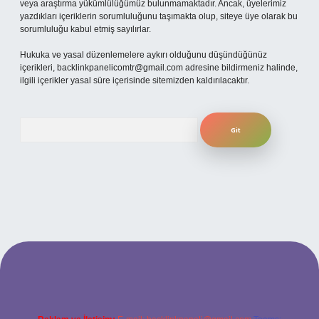
veya araştırma yükümlülüğümüz bulunmamaktadır. Ancak, üyelerimiz
yazdıkları içeriklerin sorumluluğunu taşımakta olup, siteye üye olarak bu
sorumluluğu kabul etmiş sayılırlar.
Hukuka ve yasal düzenlemelere aykırı olduğunu düşündüğünüz
içerikleri,
backlinkpanelicomtr@gmail.com
adresine bildirmeniz halinde,
ilgili içerikler yasal süre içerisinde sitemizden kaldırılacaktır.
Arama
yeni giriş
ilbet yeni giriş
grandoperabet
betexper