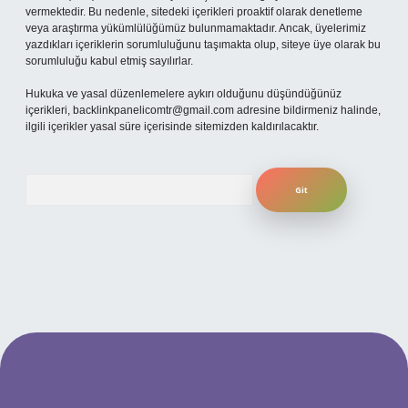
vermektedir. Bu nedenle, sitedeki içerikleri proaktif olarak denetleme
veya araştırma yükümlülüğümüz bulunmamaktadır. Ancak, üyelerimiz
yazdıkları içeriklerin sorumluluğunu taşımakta olup, siteye üye olarak bu
sorumluluğu kabul etmiş sayılırlar.
Hukuka ve yasal düzenlemelere aykırı olduğunu düşündüğünüz
içerikleri,
backlinkpanelicomtr@gmail.com
adresine bildirmeniz halinde,
ilgili içerikler yasal süre içerisinde sitemizden kaldırılacaktır.
Arama
t yeni giriş
ilbet yeni giriş
grandoperabet
betexper