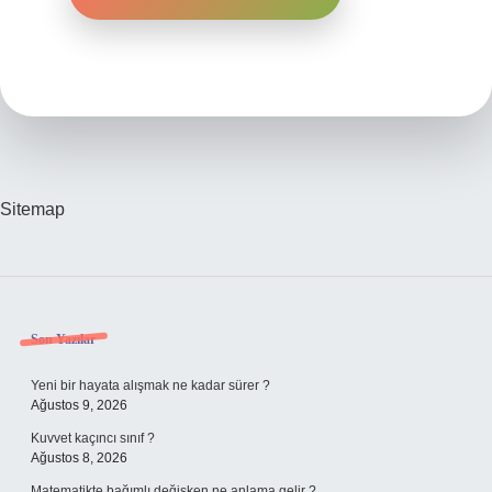
Sitemap
Sidebar
Son Yazılar
Yeni bir hayata alışmak ne kadar sürer ?
Ağustos 9, 2026
Kuvvet kaçıncı sınıf ?
Ağustos 8, 2026
Matematikte bağımlı değişken ne anlama gelir ?