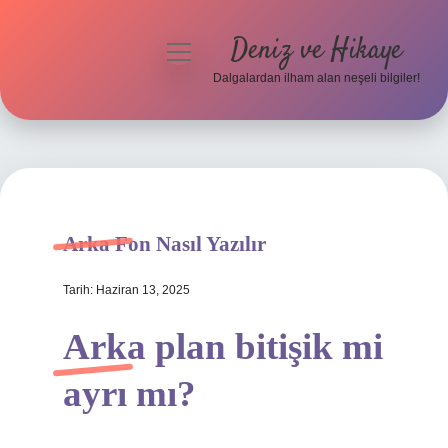
Deniz ve Hikaye
menüyü
aç
Dalgalardan ilham alan neşeli bilgiler!
Anasayfa
Gizlilik Politikası
Yasal Uyarı
Arka Fon Nasıl Yazılır
Hakkımızda
Tarih: Haziran 13, 2025
Arka plan bitişik mi
ayrı mı?