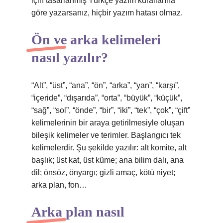
için tasarlanmış Türkçe yazım kurallarına
göre yazarsanız, hiçbir yazım hatası olmaz.
Ön ve arka kelimeleri
nasıl yazılır?
“Alt”, “üst”, “ana”, “ön”, “arka”, “yan”, “karşı”,
“içeride”, “dışarıda”, “orta”, “büyük”, “küçük”,
“sağ”, “sol”, “önde”, “bir”, “iki”, “tek”, “çok”, “çift”
kelimelerinin bir araya getirilmesiyle oluşan
bileşik kelimeler ve terimler. Başlangıcı tek
kelimelerdir. Şu şekilde yazılır: alt komite, alt
başlık; üst kat, üst küme; ana bilim dalı, ana
dil; önsöz, önyargı; gizli amaç, kötü niyet;
arka plan, fon…
Arka plan nasıl