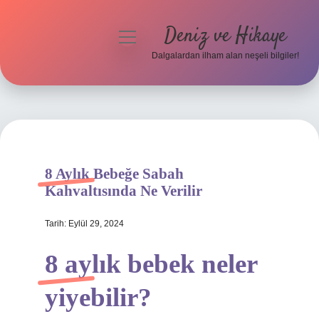
Deniz ve Hikaye
menüyü
aç
Dalgalardan ilham alan neşeli bilgiler!
Anasayfa
Gizlilik Politikası
Yasal Uyarı
8 Aylık Bebeğe Sabah
Hakkımızda
Kahvaltısında Ne Verilir
Tarih: Eylül 29, 2024
8 aylık bebek neler
yiyebilir?