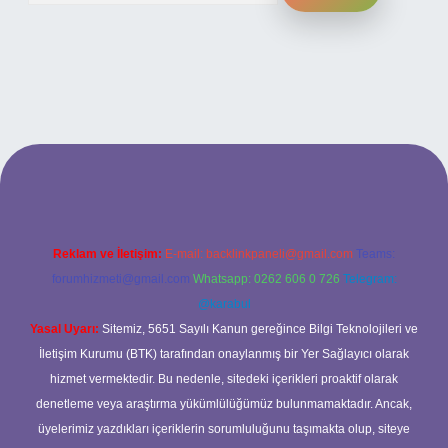
ni giriş
ilbet yeni giriş
grandoperabet
betexper
Reklam ve İletişim:
E-mail:
backlinkpaneli@gmail.com
Teams:
forumhizmeti@gmail.com
Whatsapp: 0262 606 0 726
Telegram:
@karabul
Yasal Uyarı:
Sitemiz, 5651 Sayılı Kanun gereğince Bilgi Teknolojileri ve
İletişim Kurumu (BTK) tarafından onaylanmış bir Yer Sağlayıcı olarak
hizmet vermektedir. Bu nedenle, sitedeki içerikleri proaktif olarak
denetleme veya araştırma yükümlülüğümüz bulunmamaktadır. Ancak,
üyelerimiz yazdıkları içeriklerin sorumluluğunu taşımakta olup, siteye