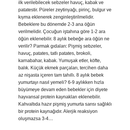
ilk verilebilecek sebzeler havuç, kabak ve
patatestir. Püreler zeytinyağı, pirinç, bulgur ve
kıyma eklenerek zenginleştirilmelidir.
Bebeklere bu dönemde 2-3 ana öğün
verilmelidir. Çocuğun iştahına göre 1-2 ara
öğün eklenebilir. 8 aylık bebeğe ara öğün ne
verilir? Parmak gıdaları: Pişmiş sebzeler,
havuç, patates, tatlı patates, brokoli,
karnabahar, kabak. Yumuşak etler, köfte,
balık. Küçük ekmek parçaları, tercihen daha
az nişasta içeren tam tahıllı. 8 aylık bebek
yumurtayı nasıl yemeli? 6-9 aylıkken hızla
büyümeye devam eden bebekler için diyete
hayvansal protein kaynakları eklenebilir.
Kahvaltıda hazır pişmiş yumurta sarısı sağlıklı
bir protein kaynağıdır. Alerjik reaksiyon
oluşmazsa 3-4…