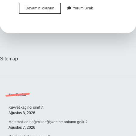
8
Devamını okuyun
Yorum Bırak
Aylık
Bebeğe
Sabah
Kahvaltısında
Ne
Verilir
Sitemap
Sidebar
Son Yazılar
Kuvvet kaçıncı sınıf ?
Ağustos 8, 2026
Matematikte bağımlı değişken ne anlama gelir ?
Ağustos 7, 2026