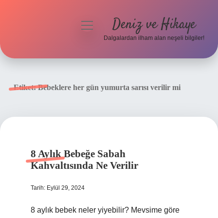
Deniz ve Hikaye
menüyü
aç
Dalgalardan ilham alan neşeli bilgiler!
Anasayfa
Gizlilik Politikası
Etiket:
Bebeklere her gün yumurta sarısı verilir mi
Yasal Uyarı
Hakkımızda
8 Aylık Bebeğe Sabah
Kahvaltısında Ne Verilir
Tarih: Eylül 29, 2024
8 aylık bebek neler yiyebilir? Mevsime göre