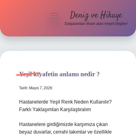
Deniz ve Hikaye
menüyü
aç
Dalgalardan ilham alan neşeli bilgiler!
Anasayfa
Gizlilik Politikası
Yasal Uyarı
Yeşil kıyafetin anlamı nedir ?
Hakkımızda
Tarih: Mayıs 7, 2026
Hastanelerde Yeşil Renk Neden Kullanılır?
Farklı Yaklaşımları Karşılaştıralım
Hastanelere girdiğimizde karşımıza çıkan
beyaz duvarlar, cerrahi takımlar ve özellikle