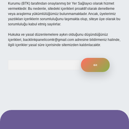
Kurumu (BTK) tarafından onaylanmış bir Yer Sağlayıcı olarak hizmet
vermektedir. Bu nedenle, sitedeki içerikleri proaktif olarak denetleme
veya araştırma yükümlülüğümüz bulunmamaktadır. Ancak, üyelerimiz
yazdıkları içeriklerin sorumluluğunu taşımakta olup, siteye üye olarak bu
sorumluluğu kabul etmiş sayılırlar.
Hukuka ve yasal düzenlemelere aykırı olduğunu düşündüğünüz
içerikleri,
backlinkpanelicomtr@gmail.com
adresine bildirmeniz halinde,
ilgili içerikler yasal süre içerisinde sitemizden kaldırılacaktır.
Arama
bet yeni giriş
ilbet yeni giriş
grandoperabet
betexper