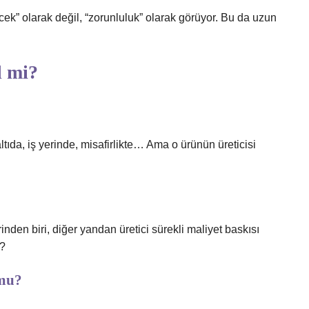
ecek” olarak değil, “zorunluluk” olarak görüyor. Bu da uzun
l mi?
tıda, iş yerinde, misafirlikte… Ama o ürünün üreticisi
nden biri, diğer yandan üretici sürekli maliyet baskısı
r?
 mu?