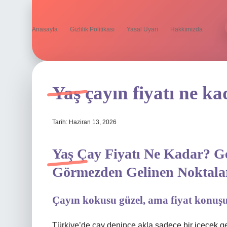
Anasayfa
Gizlilik Politikası
Yasal Uyarı
Hakkımızda
Yaş çayın fiyatı ne ka
Tarih: Haziran 13, 2026
Yaş Çay Fiyatı Ne Kadar? Ge
Görmezden Gelinen Noktala
Çayın kokusu güzel, ama fiyat konuş
Türkiye’de çay denince akla sadece bir içecek gel