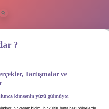
dar ?
rçekler, Tartışmalar ve
r
ulunca kimsenin yüzü gülmüyor
miyor; bir yaşam biçimi, bir kültür, hatta bazı bölgelerde