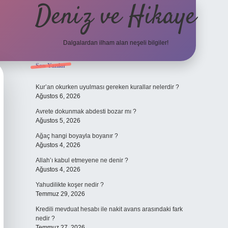
Deniz ve Hikaye
Dalgalardan ilham alan neşeli bilgiler!
Sidebar
Son Yazılar
ilbet yeni giriş
ilbet yeni giriş
grandoperabet
betexper
Kur’an okurken uyulması gereken kurallar nelerdir ?
Ağustos 6, 2026
Avrete dokunmak abdesti bozar mı ?
Ağustos 5, 2026
Ağaç hangi boyayla boyanır ?
Ağustos 4, 2026
Allah’ı kabul etmeyene ne denir ?
Ağustos 4, 2026
Yahudilikte koşer nedir ?
Temmuz 29, 2026
Kredili mevduat hesabı ile nakit avans arasındaki fark
nedir ?
Temmuz 27, 2026