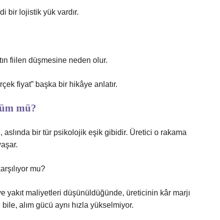
bir lojistik yük vardır.
tın fiilen düşmesine neden olur.
ek fiyat” başka bir hikâye anlatır.
özüm mü?
 aslında bir tür psikolojik eşik gibidir. Üretici o rakama
yaşar.
karşılıyor mu?
i ve yakıt maliyetleri düşünüldüğünde, üreticinin kâr marjı
 bile, alım gücü aynı hızla yükselmiyor.