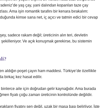
radeniz’de yaş çay, yani dalından koparılan taze çay
ası. Ama işin romantik tarafını bir kenara bırakalım:
duğunda kimse sana net, iç açıcı ve tatmin edici bir cevap
y, sadece rakam değil; üreticinin alın teri, devletin
yle şekilleniyor. Ve açık konuşmak gerekirse, bu sistemin
li?
en aldığın poşet çayın ham maddesi. Türkiye’de özellikle
da birkaç kez hasat edilir.
inlerce aile için doğrudan gelir kaynağıdır. Ama burada
rağmen fiyatı çoğu zaman üreticinin kontrolünde değildir.
ların fiyatını sen değil, uzak bir masa başı belirliyor. İşte