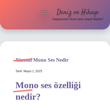
Deniz ve Hikaye
menüyü
aç
Dalgalardan ilham alan neşeli bilgiler!
Anasayfa
Gizlilik Politikası
Yasal Uyarı
Xiaomi Mono Ses Nedir
Hakkımızda
Tarih: Mayıs 1, 2025
Mono ses özelliği
nedir?