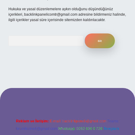
Hukuka ve yasal düzenlemelere aykırı olduğunu düşündüğünüz
içerikleri,
backlinkpanelicomtr@gmail.com
adresine bildirmeniz halinde,
ilgili içerikler yasal süre içerisinde sitemizden kaldırılacaktır.
Arama
per
Reklam ve İletişim:
E-mail:
backlinkpaneli@gmail.com
Teams:
forumhizmeti@gmail.com
Whatsapp: 0262 606 0 726
Telegram: