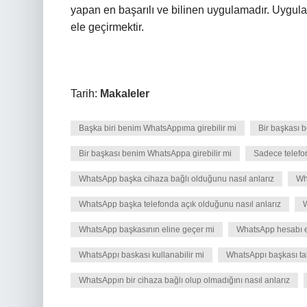
yapan en başarılı ve bilinen uygulamadır. Uygul
ele geçirmektir.
Tarih:
Makaleler
Başka biri benim WhatsAppıma girebilir mi
Bir başkası b
Bir başkası benim WhatsAppa girebilir mi
Sadece telef
WhatsApp başka cihaza bağlı olduğunu nasıl anlarız
Wh
WhatsApp başka telefonda açık olduğunu nasıl anlarız
W
WhatsApp başkasının eline geçer mi
WhatsApp hesabı ele
WhatsAppı baskası kullanabilir mi
WhatsAppı başkası tak
WhatsAppın bir cihaza bağlı olup olmadığını nasıl anlarız