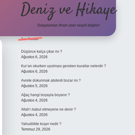
Deniz ve Hikaye
Dalgalardan ilham alan neşeli bilgiler!
Sidebar
Son Yazılar
ilbet yeni g
Düşünce kalça çıkar mı ?
Ağustos 6, 2026
Kur’an okurken uyulması gereken kurallar nelerdir ?
Ağustos 6, 2026
Avrete dokunmak abdesti bozar mı ?
Ağustos 5, 2026
Ağaç hangi boyayla boyanır ?
Ağustos 4, 2026
Allah’ı kabul etmeyene ne denir ?
Ağustos 4, 2026
Yahudilikte koşer nedir ?
Temmuz 29, 2026