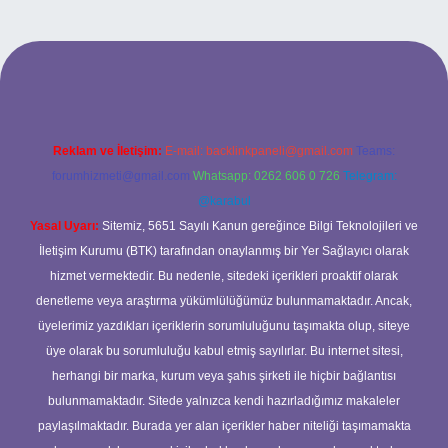
 yeni giriş
ilbet yeni giriş
grandoperabet
betexper
Reklam ve İletişim:
E-mail:
backlinkpaneli@gmail.com
Teams:
forumhizmeti@gmail.com
Whatsapp: 0262 606 0 726
Telegram:
@karabul
Yasal Uyarı:
Sitemiz, 5651 Sayılı Kanun gereğince Bilgi Teknolojileri ve
İletişim Kurumu (BTK) tarafından onaylanmış bir Yer Sağlayıcı olarak
hizmet vermektedir. Bu nedenle, sitedeki içerikleri proaktif olarak
denetleme veya araştırma yükümlülüğümüz bulunmamaktadır. Ancak,
üyelerimiz yazdıkları içeriklerin sorumluluğunu taşımakta olup, siteye
üye olarak bu sorumluluğu kabul etmiş sayılırlar. Bu internet sitesi,
herhangi bir marka, kurum veya şahıs şirketi ile hiçbir bağlantısı
bulunmamaktadır. Sitede yalnızca kendi hazırladığımız makaleler
paylaşılmaktadır. Burada yer alan içerikler haber niteliği taşımamakta