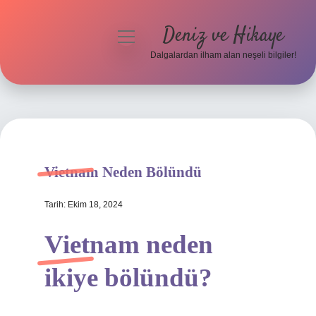
Deniz ve Hikaye
menüyü
aç
Dalgalardan ilham alan neşeli bilgiler!
Anasayfa
Gizlilik Politikası
Yasal Uyarı
Vietnam Neden Bölündü
Hakkımızda
Tarih: Ekim 18, 2024
Vietnam neden
ikiye bölündü?