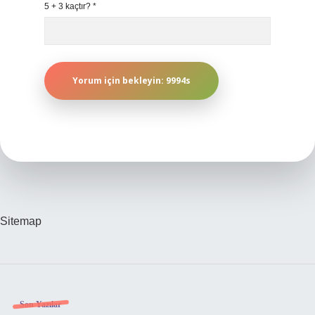
5 + 3 kaçtır?
*
Sitemap
Sidebar
Son Yazılar