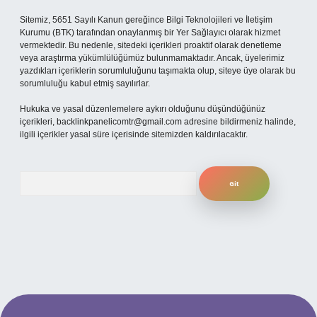
Sitemiz, 5651 Sayılı Kanun gereğince Bilgi Teknolojileri ve İletişim
Kurumu (BTK) tarafından onaylanmış bir Yer Sağlayıcı olarak hizmet
vermektedir. Bu nedenle, sitedeki içerikleri proaktif olarak denetleme
veya araştırma yükümlülüğümüz bulunmamaktadır. Ancak, üyelerimiz
yazdıkları içeriklerin sorumluluğunu taşımakta olup, siteye üye olarak bu
sorumluluğu kabul etmiş sayılırlar.
Hukuka ve yasal düzenlemelere aykırı olduğunu düşündüğünüz
içerikleri,
backlinkpanelicomtr@gmail.com
adresine bildirmeniz halinde,
ilgili içerikler yasal süre içerisinde sitemizden kaldırılacaktır.
Arama
t yeni giriş
ilbet yeni giriş
grandoperabet
betexper