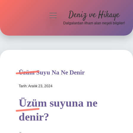
Deniz ve Hikaye
menüyü
aç
Dalgalardan ilham alan neşeli bilgiler!
Anasayfa
Gizlilik Politikası
Yasal Uyarı
Üzüm Suyu Na Ne Denir
Hakkımızda
Tarih: Aralık 23, 2024
Üzüm suyuna ne
denir?