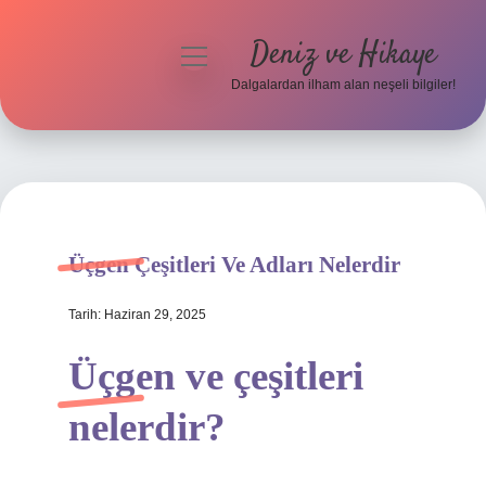
Deniz ve Hikaye
menüyü
aç
Dalgalardan ilham alan neşeli bilgiler!
Anasayfa
Gizlilik Politikası
Yasal Uyarı
Üçgen Çeşitleri Ve Adları Nelerdir
Hakkımızda
Tarih: Haziran 29, 2025
Üçgen ve çeşitleri
nelerdir?