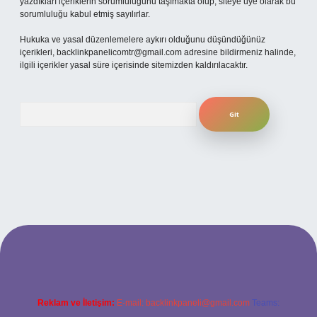
yazdıkları içeriklerin sorumluluğunu taşımakta olup, siteye üye olarak bu
sorumluluğu kabul etmiş sayılırlar.
Hukuka ve yasal düzenlemelere aykırı olduğunu düşündüğünüz
içerikleri,
backlinkpanelicomtr@gmail.com
adresine bildirmeniz halinde,
ilgili içerikler yasal süre içerisinde sitemizden kaldırılacaktır.
Arama
t yeni giriş
ilbet yeni giriş
grandoperabet
betexper
Reklam ve İletişim:
E-mail:
backlinkpaneli@gmail.com
Teams: