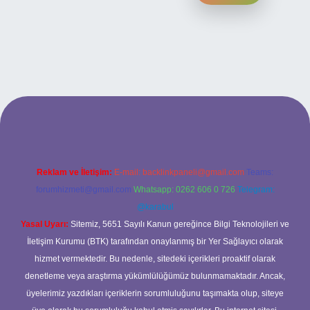
et yeni giriş
ilbet yeni giriş
grandoperabet
betexper
Reklam ve İletişim:
E-mail:
backlinkpaneli@gmail.com
Teams:
forumhizmeti@gmail.com
Whatsapp: 0262 606 0 726
Telegram:
@karabul
Yasal Uyarı:
Sitemiz, 5651 Sayılı Kanun gereğince Bilgi Teknolojileri ve
İletişim Kurumu (BTK) tarafından onaylanmış bir Yer Sağlayıcı olarak
hizmet vermektedir. Bu nedenle, sitedeki içerikleri proaktif olarak
denetleme veya araştırma yükümlülüğümüz bulunmamaktadır. Ancak,
üyelerimiz yazdıkları içeriklerin sorumluluğunu taşımakta olup, siteye