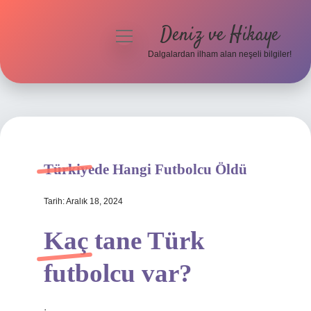
Deniz ve Hikaye
menüyü
aç
Dalgalardan ilham alan neşeli bilgiler!
Anasayfa
Gizlilik Politikası
Yasal Uyarı
Türkiyede Hangi Futbolcu Öldü
Hakkımızda
Tarih: Aralık 18, 2024
Kaç tane Türk
futbolcu var?