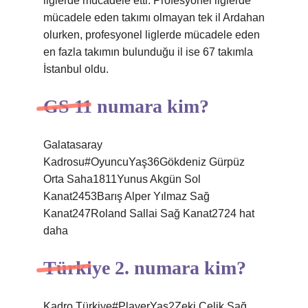
liglerde mücadele etti. Profesyonel liglerde
mücadele eden takımı olmayan tek il Ardahan
olurken, profesyonel liglerde mücadele eden
en fazla takımın bulunduğu il ise 67 takımla
İstanbul oldu.
GS 11 numara kim?
Galatasaray
Kadrosu#OyuncuYaş36Gökdeniz Gürpüz
Orta Saha1811Yunus Akgün Sol
Kanat2453Barış Alper Yılmaz Sağ
Kanat247Roland Sallai Sağ Kanat2724 hat
daha
Türkiye 2. numara kim?
Kadro Türkiye#PlayerYaş2Zeki Çelik Sağ