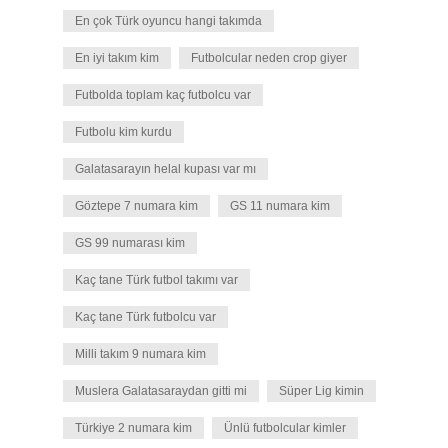
En çok Türk oyuncu hangi takımda
En iyi takım kim
Futbolcular neden crop giyer
Futbolda toplam kaç futbolcu var
Futbolu kim kurdu
Galatasarayın helal kupası var mı
Göztepe 7 numara kim
GS 11 numara kim
GS 99 numarası kim
Kaç tane Türk futbol takımı var
Kaç tane Türk futbolcu var
Milli takım 9 numara kim
Muslera Galatasaraydan gitti mi
Süper Lig kimin
Türkiye 2 numara kim
Ünlü futbolcular kimler