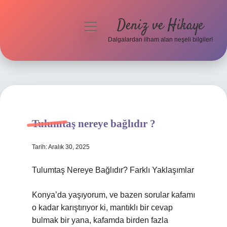
Deniz ve Hikaye
menüyü
aç
Dalgalardan ilham alan neşeli bilgiler!
Anasayfa
Gizlilik Politikası
Yasal Uyarı
Tulumtaş nereye bağlıdır ?
Hakkımızda
Tarih: Aralık 30, 2025
Tulumtaş Nereye Bağlıdır? Farklı Yaklaşımlar
Konya’da yaşıyorum, ve bazen sorular kafamı
o kadar karıştırıyor ki, mantıklı bir cevap
bulmak bir yana, kafamda birden fazla