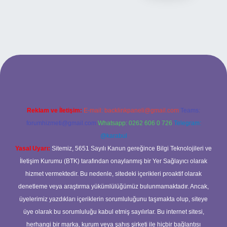
bet
betexper
Reklam ve İletişim:
E-mail:
backlinkpaneli@gmail.com
Teams:
forumhizmeti@gmail.com
Whatsapp: 0262 606 0 726
Telegram:
@karabul
Yasal Uyarı:
Sitemiz, 5651 Sayılı Kanun gereğince Bilgi Teknolojileri ve
İletişim Kurumu (BTK) tarafından onaylanmış bir Yer Sağlayıcı olarak
hizmet vermektedir. Bu nedenle, sitedeki içerikleri proaktif olarak
denetleme veya araştırma yükümlülüğümüz bulunmamaktadır. Ancak,
üyelerimiz yazdıkları içeriklerin sorumluluğunu taşımakta olup, siteye
üye olarak bu sorumluluğu kabul etmiş sayılırlar. Bu internet sitesi,
herhangi bir marka, kurum veya şahıs şirketi ile hiçbir bağlantısı