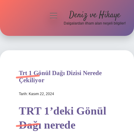
Deniz ve Hikaye
menüyü
aç
Dalgalardan ilham alan neşeli bilgiler!
Anasayfa
Gizlilik Politikası
Yasal Uyarı
Trt 1 Gönül Dağı Dizisi Nerede
Hakkımızda
Çekiliyor
Tarih: Kasım 22, 2024
TRT 1’deki Gönül
Dağı nerede