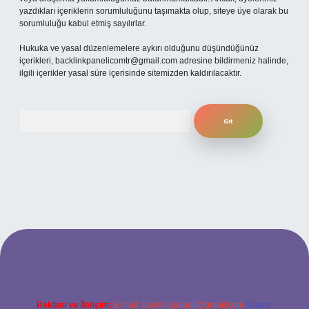
yazdıkları içeriklerin sorumluluğunu taşımakta olup, siteye üye olarak bu
sorumluluğu kabul etmiş sayılırlar.
Hukuka ve yasal düzenlemelere aykırı olduğunu düşündüğünüz
içerikleri,
backlinkpanelicomtr@gmail.com
adresine bildirmeniz halinde,
ilgili içerikler yasal süre içerisinde sitemizden kaldırılacaktır.
Arama
 yeni giriş
ilbet yeni giriş
grandoperabet
betexper
Reklam ve İletişim:
E-mail:
backlinkpaneli@gmail.com
Teams: