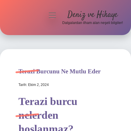
Deniz ve Hikaye
menüyü
aç
Dalgalardan ilham alan neşeli bilgiler!
Anasayfa
Gizlilik Politikası
Yasal Uyarı
Terazi Burcunu Ne Mutlu Eder
Hakkımızda
Tarih: Ekim 2, 2024
Terazi burcu
nelerden
hoşlanmaz?