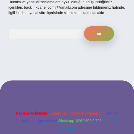
Hukuka ve yasal düzenlemelere aykırı olduğunu düşündüğünüz
içerikleri,
backlinkpanelicomtr@gmail.com
adresine bildirmeniz halinde,
ilgili içerikler yasal süre içerisinde sitemizden kaldırılacaktır.
Arama
eni giriş
ilbet yeni giriş
grandoperabet
betexper
Reklam ve İletişim:
E-mail:
backlinkpaneli@gmail.com
Teams:
forumhizmeti@gmail.com
Whatsapp: 0262 606 0 726
Telegram:
@karabul