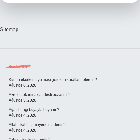
Sitemap
Sidebar
Son Yazılar
Kur’an okurken uyulması gereken kurallar nelerdir ?
Ağustos 6, 2026
Avrete dokunmak abdesti bozar mı ?
Ağustos 5, 2026
Ağaç hangi boyayla boyanır ?
Ağustos 4, 2026
Allah’ı kabul etmeyene ne denir ?
Ağustos 4, 2026
Yahudilikte koşer nedir ?