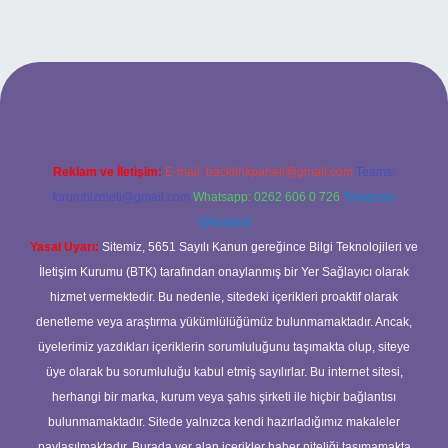
yeni giriş
ilbet yeni giriş
grandoperabet
betexper
Reklam ve İletişim:
E-mail:
backlinkpaneli@gmail.com
Teams:
forumhizmeti@gmail.com
Whatsapp: 0262 606 0 726
Telegram:
@karabul
Yasal Uyarı:
Sitemiz, 5651 Sayılı Kanun gereğince Bilgi Teknolojileri ve
İletişim Kurumu (BTK) tarafından onaylanmış bir Yer Sağlayıcı olarak
hizmet vermektedir. Bu nedenle, sitedeki içerikleri proaktif olarak
denetleme veya araştırma yükümlülüğümüz bulunmamaktadır. Ancak,
üyelerimiz yazdıkları içeriklerin sorumluluğunu taşımakta olup, siteye
üye olarak bu sorumluluğu kabul etmiş sayılırlar. Bu internet sitesi,
herhangi bir marka, kurum veya şahıs şirketi ile hiçbir bağlantısı
bulunmamaktadır. Sitede yalnızca kendi hazırladığımız makaleler
paylaşılmaktadır. Burada yer alan içerikler haber niteliği taşımamakta