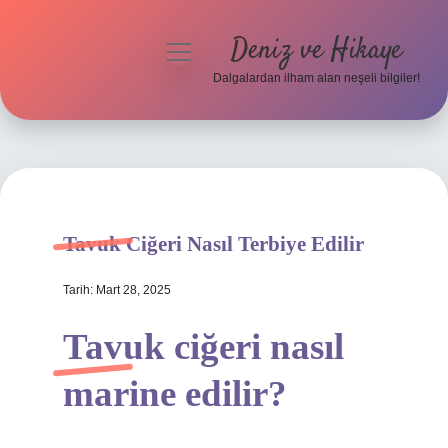
Deniz ve Hikaye
menüyü
aç
Dalgalardan ilham alan neşeli bilgiler!
Anasayfa
Gizlilik Politikası
Yasal Uyarı
Tavuk Ciğeri Nasıl Terbiye Edilir
Hakkımızda
Tarih: Mart 28, 2025
Tavuk ciğeri nasıl
marine edilir?