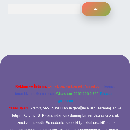
Arama
eni giriş
ilbet yeni giriş
grandoperabet
betexper
Reklam ve İletişim:
E-mail:
backlinkpaneli@gmail.com
Teams:
forumhizmeti@gmail.com
Whatsapp: 0262 606 0 726
Telegram:
@karabul
Yasal Uyarı:
Sitemiz, 5651 Sayılı Kanun gereğince Bilgi Teknolojileri ve
İletişim Kurumu (BTK) tarafından onaylanmış bir Yer Sağlayıcı olarak
hizmet vermektedir. Bu nedenle, sitedeki içerikleri proaktif olarak