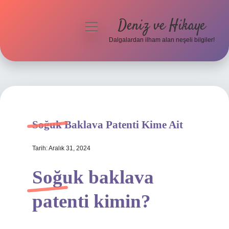
Deniz ve Hikaye
menüyü
aç
Dalgalardan ilham alan neşeli bilgiler!
Anasayfa
Gizlilik Politikası
Yasal Uyarı
Soğuk Baklava Patenti Kime Ait
Hakkımızda
Tarih: Aralık 31, 2024
Soğuk baklava
patenti kimin?