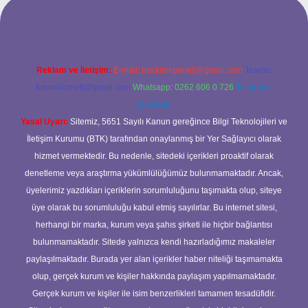
bet yeni giriş
ilbet yeni giriş
grandoperabet
betexper
Reklam ve İletişim:
E-mail:
backlinkpaneli@gmail.com
Teams:
forumhizmeti@gmail.com
Whatsapp: 0262 606 0 726
Telegram:
@karabul
Yasal Uyarı:
Sitemiz, 5651 Sayılı Kanun gereğince Bilgi Teknolojileri ve
İletişim Kurumu (BTK) tarafından onaylanmış bir Yer Sağlayıcı olarak
hizmet vermektedir. Bu nedenle, sitedeki içerikleri proaktif olarak
denetleme veya araştırma yükümlülüğümüz bulunmamaktadır. Ancak,
üyelerimiz yazdıkları içeriklerin sorumluluğunu taşımakta olup, siteye
üye olarak bu sorumluluğu kabul etmiş sayılırlar. Bu internet sitesi,
herhangi bir marka, kurum veya şahıs şirketi ile hiçbir bağlantısı
bulunmamaktadır. Sitede yalnızca kendi hazırladığımız makaleler
paylaşılmaktadır. Burada yer alan içerikler haber niteliği taşımamakta
olup, gerçek kurum ve kişiler hakkında paylaşım yapılmamaktadır.
Gerçek kurum ve kişiler ile isim benzerlikleri tamamen tesadüfidir.