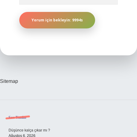
Sitemap
Sidebar
Son Yazılar
Düşünce kalça çıkar mı ?
Ağustos 6, 2026