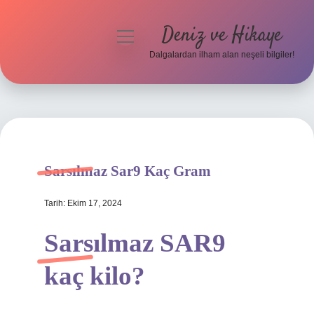
Deniz ve Hikaye
menüyü
aç
Dalgalardan ilham alan neşeli bilgiler!
Anasayfa
Gizlilik Politikası
Yasal Uyarı
Sarsılmaz Sar9 Kaç Gram
Hakkımızda
Tarih: Ekim 17, 2024
Sarsılmaz SAR9
kaç kilo?