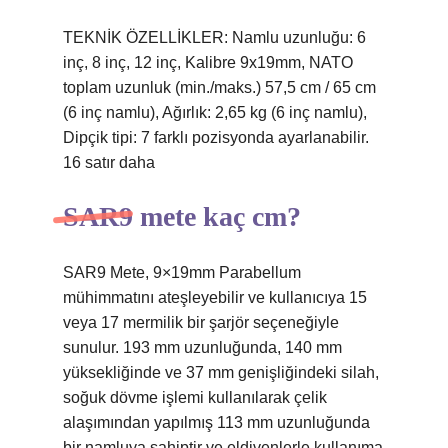
TEKNİK ÖZELLİKLER: Namlu uzunluğu: 6
inç, 8 inç, 12 inç, Kalibre 9x19mm, NATO
toplam uzunluk (min./maks.) 57,5 ​​cm / 65 cm
(6 inç namlu), Ağırlık: 2,65 kg (6 inç namlu),
Dipçik tipi: 7 farklı pozisyonda ayarlanabilir.
16 satır daha
SAR9 mete kaç cm?
SAR9 Mete, 9×19mm Parabellum
mühimmatını ateşleyebilir ve kullanıcıya 15
veya 17 mermilik bir şarjör seçeneğiyle
sunulur. 193 mm uzunluğunda, 140 mm
yüksekliğinde ve 37 mm genişliğindeki silah,
soğuk dövme işlemi kullanılarak çelik
alaşımından yapılmış 113 mm uzunluğunda
bir namluya sahiptir ve eldivenlerle kullanıma