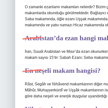
O zamanki ezanların makamları nelerdir? Bizim ge
makamlarda okunduğu görülmektedir. Bağlayıcı o
Saba makamında, öğle ezanı Uşşak makamında,
makamında ve yatsı namazı Hicaz makamında o
Arabistan’da ezan hangi m
İran, Suudi Arabistan ve Mısır’da ezan okunurke
makam sayısı 15’tir: Sabah Ezanı: Seba makamı
En neşeli makam hangisi?
Râst, Segâh ve Nihâvend makamlarının diğer ma
Mâhûr, Muhayyerkürdî ve Uşşâk makamlarının ise
göre daha neşeli ve enerjik duygular uyandırdığı