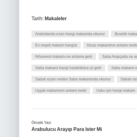
Tarih:
Makaleler
Arabistanda ezan hangi makamda okunur
Buselik makam
En neşeli makam hangisi
Hicaz makamının anlamı nedi
Nihavend makamı ne anlama gelir
Saba Arapçada ne an
Saba makamı hangi hastalıklara iyi gelir
Saba makamı n
Sabah ezanı neden Saba makamında okunur
Sabah na
Uşşak makamının anlamı nedir
Uyku için hangi makam
Önceki Yazı
Arabulucu Arayıp Para Ister Mi