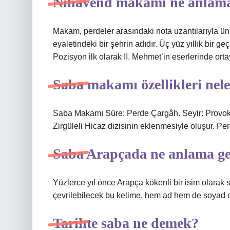
Nihavend makamı ne anlama
Makam, perdeler arasındaki nota uzantılarıyla ü
eyaletindeki bir şehrin adıdır. Üç yüz yıllık bir g
Pozisyon ilk olarak II. Mehmet’in eserlerinde orta
Saba makamı özellikleri nel
Saba Makamı Süre: Perde Çargâh. Seyir: Provokat
Zirgüleli Hicaz dizisinin eklenmesiyle oluşur. Perd
Saba Arapçada ne anlama ge
Yüzlerce yıl önce Arapça kökenli bir isim olarak
çevrilebilecek bu kelime, hem ad hem de soyad ola
Tarihte saba ne demek?