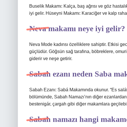
Buselik Makamı: Kalça, baş ağrısı ve göz hastalı
iyi gelir. Hüseyni Makamı: Karaciğer ve kalp rahatsı
Neva makamı neye iyi gelir?
Neva Mode kadınsı özelliklere sahiptir. Etkisi 
güçlüdür. Göğsün sağ tarafına, böbreklere, omuri
giderir ve neşe getirir.
Sabah ezanı neden Saba m
Sabah Ezanı: Sabá Makamında okunur. “Es salát
bölümünde, Sabah Namazı’nın diğer ezanlardan f
bestenigár, çargah gibi diğer makamlara geçilebi
Sabah namazı hangi makam