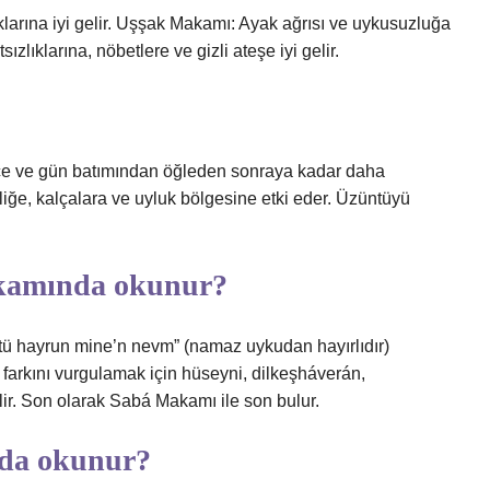
klarına iyi gelir. Uşşak Makamı: Ayak ağrısı ve uykusuzluğa
zlıklarına, nöbetlere ve gizli ateşe iyi gelir.
gece ve gün batımından öğleden sonraya kadar daha
liğe, kalçalara ve uyluk bölgesine etki eder. Üzüntüyü
akamında okunur?
ü hayrun mine’n nevm” (namaz uykudan hayırlıdır)
arkını vurgulamak için hüseyni, dilkeşháverán,
lir. Son olarak Sabá Makamı ile son bulur.
da okunur?