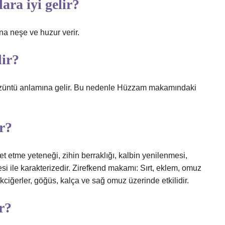
ra iyi gelir?
a neşe ve huzur verir.
ir?
üntü anlamına gelir. Bu nedenle Hüzzam makamındaki
r?
etme yeteneği, zihin berraklığı, kalbin yenilenmesi,
si ile karakterizedir. Zirefkend makamı: Sırt, eklem, omuz
akciğerler, göğüs, kalça ve sağ omuz üzerinde etkilidir.
r?