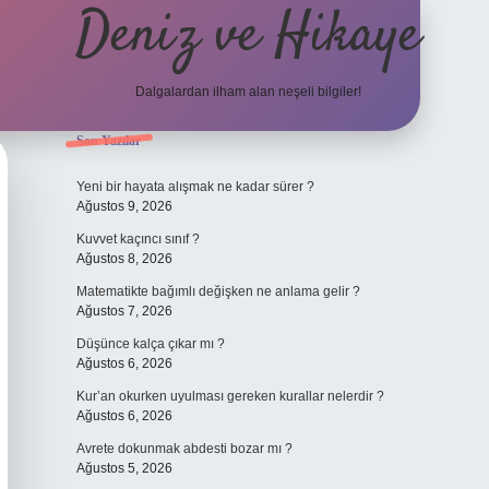
Deniz ve Hikaye
Dalgalardan ilham alan neşeli bilgiler!
Sidebar
Son Yazılar
ilbet yeni giriş
ilbet yeni giriş
grandoperabet
betexper
Yeni bir hayata alışmak ne kadar sürer ?
Ağustos 9, 2026
Kuvvet kaçıncı sınıf ?
Ağustos 8, 2026
Matematikte bağımlı değişken ne anlama gelir ?
Ağustos 7, 2026
Düşünce kalça çıkar mı ?
Ağustos 6, 2026
Kur’an okurken uyulması gereken kurallar nelerdir ?
Ağustos 6, 2026
Avrete dokunmak abdesti bozar mı ?
Ağustos 5, 2026