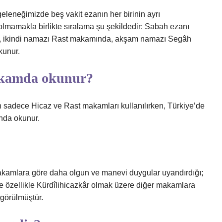
leneğimizde beş vakit ezanın her birinin ayrı
lmamakla birlikte sıralama şu şekildedir: Sabah ezanı
 ikindi namazı Rast makamında, akşam namazı Segâh
kunur.
akamda okunur?
n sadece Hicaz ve Rast makamları kullanılırken, Türkiye’de
nda okunur.
kamlara göre daha olgun ve manevi duygular uyandırdığı;
 özellikle Kürdîlihicazkâr olmak üzere diğer makamlara
 görülmüştür.