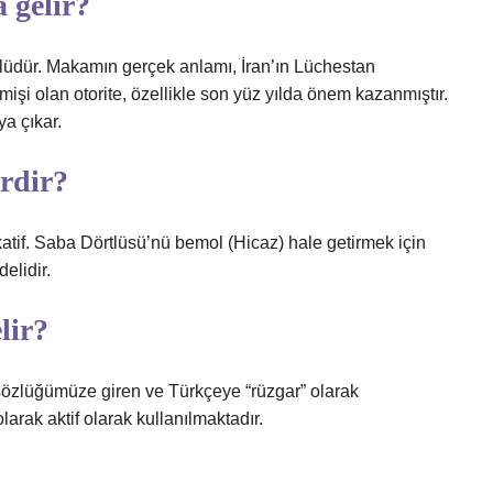
 gelir?
nlüdür. Makamın gerçek anlamı, İran’ın Lüchestan
eçmişi olan otorite, özellikle son yüz yılda önem kazanmıştır.
ya çıkar.
erdir?
if. Saba Dörtlüsü’nü bemol (Hicaz) hale getirmek için
elidir.
lir?
 sözlüğümüze giren ve Türkçeye “rüzgar” olarak
rak aktif olarak kullanılmaktadır.