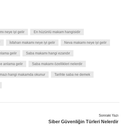
ı neye iyi gelir
En hüzünlü makam hangisidir
r
İsfahan makamı neye iyi gelir
Neva makamı neye iyi gelir
lama gelir
Saba makamı hangi ezandır
e anlama gelir
Saba makamı özellikleri nelerdir
mazı hangi makamda okunur
Tarihte saba ne demek
Sonraki Yazı
Siber Güvenliğin Türleri Nelerdir