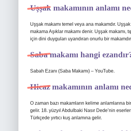
Uşşak makamının anlamı ne
Uşşak makamı temel veya ana makamdır. Uşşak k
makama Aşıklar makamı denir. Uşşak makamı, tıpk
için dini duyguları uyandıran onurlu bir makamdır
Saba makamı hangi ezandır
Sabah Ezanı (Saba Makamı) – YouTube.
Hicaz makamının anlamı ne
O zaman bazı makamların kelime anlamlarına bir
gelir. 18. yüzyıl Abdulbaki Nasır Dede’nin eserler
Türkçede yırtıcı kuş anlamına gelir.