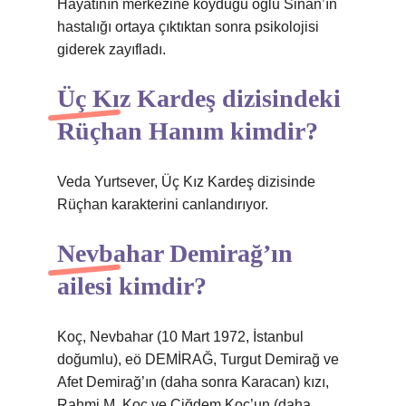
Hayatının merkezine koyduğu oğlu Sinan’ın
hastalığı ortaya çıktıktan sonra psikolojisi
giderek zayıfladı.
Üç Kız Kardeş dizisindeki
Rüçhan Hanım kimdir?
Veda Yurtsever, Üç Kız Kardeş dizisinde
Rüçhan karakterini canlandırıyor.
Nevbahar Demirağ’ın
ailesi kimdir?
Koç, Nevbahar (10 Mart 1972, İstanbul
doğumlu), eö DEMİRAĞ, Turgut Demirağ ve
Afet Demirağ’ın (daha sonra Karacan) kızı,
Rahmi M. Koç ve Çiğdem Koç’un (daha