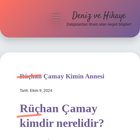
Deniz ve Hikaye
menüyü
aç
Dalgalardan ilham alan neşeli bilgiler!
Anasayfa
Gizlilik Politikası
Yasal Uyarı
Rüçhan Çamay Kimin Annesi
Hakkımızda
Tarih: Ekim 9, 2024
Rüçhan Çamay
kimdir nerelidir?