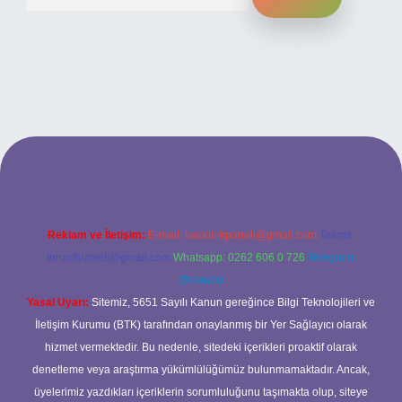
t yeni giriş
ilbet yeni giriş
grandoperabet
betexper
Reklam ve İletişim:
E-mail:
backlinkpaneli@gmail.com
Teams:
forumhizmeti@gmail.com
Whatsapp: 0262 606 0 726
Telegram:
@karabul
Yasal Uyarı:
Sitemiz, 5651 Sayılı Kanun gereğince Bilgi Teknolojileri ve
İletişim Kurumu (BTK) tarafından onaylanmış bir Yer Sağlayıcı olarak
hizmet vermektedir. Bu nedenle, sitedeki içerikleri proaktif olarak
denetleme veya araştırma yükümlülüğümüz bulunmamaktadır. Ancak,
üyelerimiz yazdıkları içeriklerin sorumluluğunu taşımakta olup, siteye