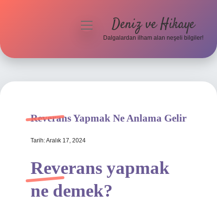
Deniz ve Hikaye
menüyü
aç
Dalgalardan ilham alan neşeli bilgiler!
Anasayfa
Gizlilik Politikası
Yasal Uyarı
Reverans Yapmak Ne Anlama Gelir
Hakkımızda
Tarih: Aralık 17, 2024
Reverans yapmak
ne demek?