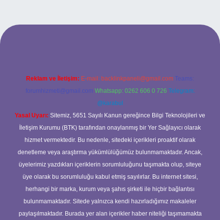
bet yeni giriş
ilbet yeni giriş
grandoperabet
betexper
Reklam ve İletişim:
E-mail:
backlinkpaneli@gmail.com
Teams:
forumhizmeti@gmail.com
Whatsapp: 0262 606 0 726
Telegram:
@karabul
Yasal Uyarı:
Sitemiz, 5651 Sayılı Kanun gereğince Bilgi Teknolojileri ve
İletişim Kurumu (BTK) tarafından onaylanmış bir Yer Sağlayıcı olarak
hizmet vermektedir. Bu nedenle, sitedeki içerikleri proaktif olarak
denetleme veya araştırma yükümlülüğümüz bulunmamaktadır. Ancak,
üyelerimiz yazdıkları içeriklerin sorumluluğunu taşımakta olup, siteye
üye olarak bu sorumluluğu kabul etmiş sayılırlar. Bu internet sitesi,
herhangi bir marka, kurum veya şahıs şirketi ile hiçbir bağlantısı
bulunmamaktadır. Sitede yalnızca kendi hazırladığımız makaleler
paylaşılmaktadır. Burada yer alan içerikler haber niteliği taşımamakta