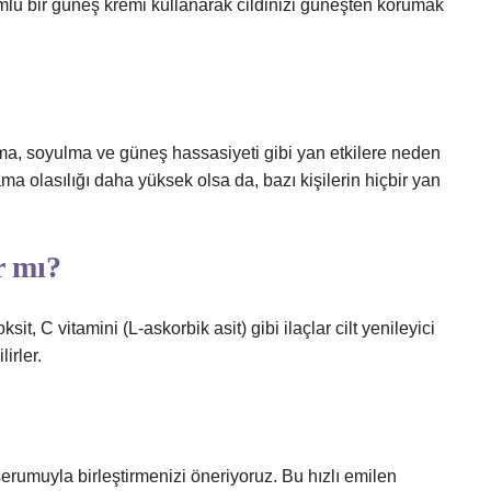
lu bir güneş kremi kullanarak cildinizi güneşten korumak
yanma, soyulma ve güneş hassasiyeti gibi yan etkilere neden
ama olasılığı daha yüksek olsa da, bazı kişilerin hiçbir yan
r mı?
, C vitamini (L-askorbik asit) gibi ilaçlar cilt yenileyici
irler.
serumuyla birleştirmenizi öneriyoruz. Bu hızlı emilen