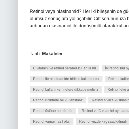
Retinol veya niasinamid? Her iki bileşenin de güç
olumsuz sonuçlara yol açabilir. Cilt sorununuza b
ardından niasinamid ile dönüşümlü olarak kullana
Tarih:
Makaleler
C vitamini ve retinol beraber kullanılır mı
İlk retinol mü h
Retinol ile niacinamide birlikte kullanılır mı
Retinol kullan
Retinol kullanırken nelere dikkat etmeliyiz
Retinol leke 
Retinol rutininde ne kullanılmaz
Retinol sivilce kusması
Retinol üstüne ne sürülür
Retinol ve C vitamini aynı anda
Retinol yanığı nasıl olur
Retinol yüzde kaç saat kalmalı