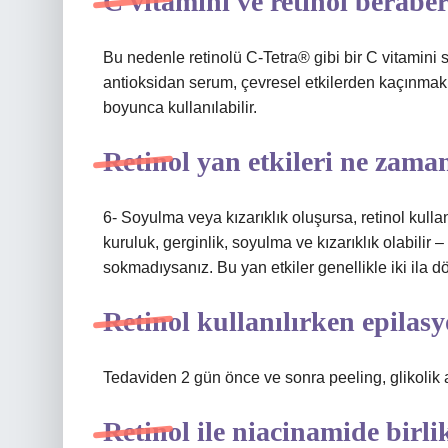
C vitamini ve retinol beraber
Bu nedenle retinolü C-Tetra® gibi bir C vitamini 
antioksidan serum, çevresel etkilerden kaçınmak v
boyunca kullanılabilir.
Retinol yan etkileri ne zama
6- Soyulma veya kızarıklık oluşursa, retinol kulla
kuruluk, gerginlik, soyulma ve kızarıklık olabilir 
sokmadıysanız. Bu yan etkiler genellikle iki ila dö
Retinol kullanılırken epilasy
Tedaviden 2 gün önce ve sonra peeling, glikolik as
Retinol ile niacinamide birli