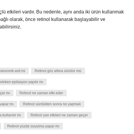
lü etkileri vardır. Bu nedenle, aynı anda iki ürün kullanmak
ağlı olarak, önce retinol kullanarak başlayabilir ve
bilirsiniz.
yaluronik asit mi
Retinol göz altına sürülür mü
ılırken epilasyon yapılır mı
açar mı
Retinol ne zaman etki eder
 yapar mı
Retinol sürdükten sonra ne yapmalı
 kullanılır mı
Retinol yan etkileri ne zaman geçer
Retinol yüzde soyulma yapar mı