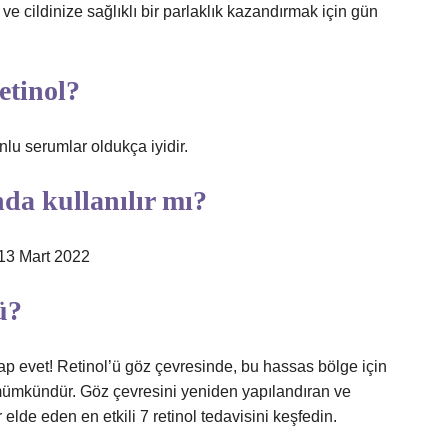
e cildinize sağlıklı bir parlaklık kazandırmak için gün
etinol?
lu serumlar oldukça iyidir.
nda kullanılır mı?
r!13 Mart 2022
ü?
ap evet! Retinol’ü göz çevresinde, bu hassas bölge için
mümkündür. Göz çevresini yeniden yapılandıran ve
lar elde eden en etkili 7 retinol tedavisini keşfedin.