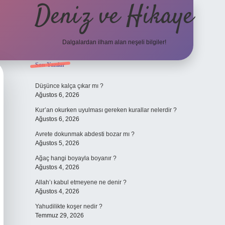
Deniz ve Hikaye
Dalgalardan ilham alan neşeli bilgiler!
Sidebar
Son Yazılar
ilbet yeni giriş
ilbet yeni giriş
grandoperabet
betexper
Düşünce kalça çıkar mı ?
Ağustos 6, 2026
Kur’an okurken uyulması gereken kurallar nelerdir ?
Ağustos 6, 2026
Avrete dokunmak abdesti bozar mı ?
Ağustos 5, 2026
Ağaç hangi boyayla boyanır ?
Ağustos 4, 2026
Allah’ı kabul etmeyene ne denir ?
Ağustos 4, 2026
Yahudilikte koşer nedir ?
Temmuz 29, 2026