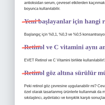
antioksidan serum, çevresel etkilerden kaçınmak v
boyunca kullanılabilir.
Yeni başlayanlar için hangi r
Başlangıç ​​için %0,1, %0,3 ve %0,5 konsantrasyon
Retinol ve C vitamini aynı a
EVET Retinol ve C Vitamini birlikte kullanılabili
Retinol göz altına sürülür m
Peki retinol göz çevresine uygulanabilir mi? Cev
özel olarak tasarlanmış ürünlerle kullanmak da 
sıkılaştırıcı, aydınlatıcı ve kırışıklık karşıtı sonuç