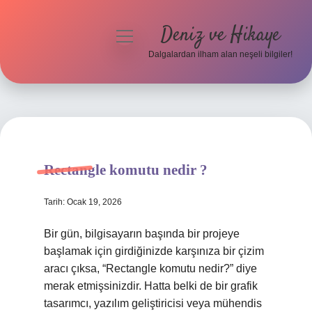
Deniz ve Hikaye
menüyü
aç
Dalgalardan ilham alan neşeli bilgiler!
Anasayfa
Gizlilik Politikası
Yasal Uyarı
Rectangle komutu nedir ?
Hakkımızda
Tarih: Ocak 19, 2026
Bir gün, bilgisayarın başında bir projeye
başlamak için girdiğinizde karşınıza bir çizim
aracı çıksa, “Rectangle komutu nedir?” diye
merak etmişsinizdir. Hatta belki de bir grafik
tasarımcı, yazılım geliştiricisi veya mühendis