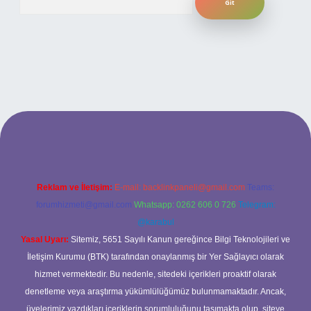
bet yeni giriş
ilbet yeni giriş
grandoperabet
betexper
Reklam ve İletişim:
E-mail:
backlinkpaneli@gmail.com
Teams:
forumhizmeti@gmail.com
Whatsapp: 0262 606 0 726
Telegram:
@karabul
Yasal Uyarı:
Sitemiz, 5651 Sayılı Kanun gereğince Bilgi Teknolojileri ve
İletişim Kurumu (BTK) tarafından onaylanmış bir Yer Sağlayıcı olarak
hizmet vermektedir. Bu nedenle, sitedeki içerikleri proaktif olarak
denetleme veya araştırma yükümlülüğümüz bulunmamaktadır. Ancak,
üyelerimiz yazdıkları içeriklerin sorumluluğunu taşımakta olup, siteye