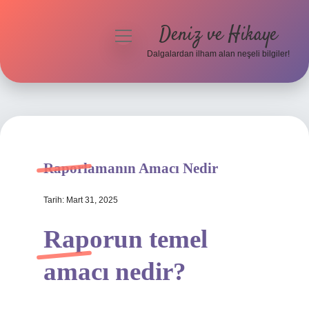
Deniz ve Hikaye
menüyü
aç
Dalgalardan ilham alan neşeli bilgiler!
Anasayfa
Gizlilik Politikası
Yasal Uyarı
Raporlamanın Amacı Nedir
Hakkımızda
Tarih: Mart 31, 2025
Raporun temel
amacı nedir?