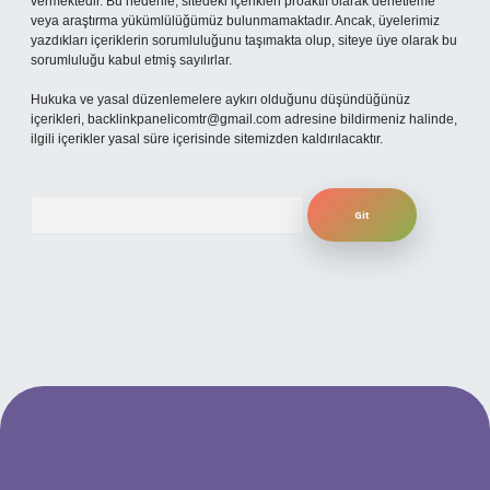
vermektedir. Bu nedenle, sitedeki içerikleri proaktif olarak denetleme
veya araştırma yükümlülüğümüz bulunmamaktadır. Ancak, üyelerimiz
yazdıkları içeriklerin sorumluluğunu taşımakta olup, siteye üye olarak bu
sorumluluğu kabul etmiş sayılırlar.
Hukuka ve yasal düzenlemelere aykırı olduğunu düşündüğünüz
içerikleri,
backlinkpanelicomtr@gmail.com
adresine bildirmeniz halinde,
ilgili içerikler yasal süre içerisinde sitemizden kaldırılacaktır.
Arama
ni giriş
ilbet yeni giriş
grandoperabet
betexper