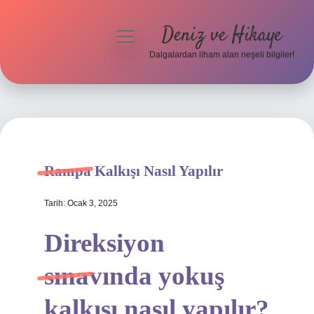
Deniz ve Hikaye
menüyü
aç
Dalgalardan ilham alan neşeli bilgiler!
Anasayfa
Gizlilik Politikası
Yasal Uyarı
Rampa Kalkışı Nasıl Yapılır
Hakkımızda
Tarih: Ocak 3, 2025
Direksiyon
sınavında yokuş
kalkışı nasıl yapılır?