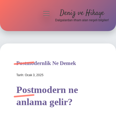
Deniz ve Hikaye
menüyü
aç
Dalgalardan ilham alan neşeli bilgiler!
Anasayfa
Gizlilik Politikası
Yasal Uyarı
Postmodernlik Ne Demek
Hakkımızda
Tarih: Ocak 3, 2025
Postmodern ne
anlama gelir?