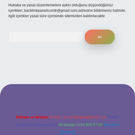
Hukuka ve yasal düzenlemelere aykırı olduğunu düşündüğünüz
içerikleri,
backlinkpanelicomtr@gmail.com
adresine bildirmeniz halinde,
ilgili içerikler yasal süre içerisinde sitemizden kaldırılacaktır.
Arama
ni giriş
ilbet yeni giriş
grandoperabet
betexper
Reklam ve İletişim:
E-mail:
backlinkpaneli@gmail.com
Teams:
forumhizmeti@gmail.com
Whatsapp: 0262 606 0 726
Telegram:
@karabul